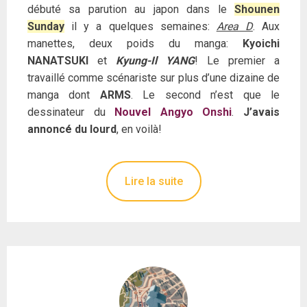
débuté sa parution au japon dans le
Shounen
Sunday
il y a quelques semaines:
Area D
. Aux
manettes, deux poids du manga:
Kyoichi
NANATSUKI
et
Kyung-Il YANG
! Le premier a
travaillé comme scénariste sur plus d’une dizaine de
manga dont
ARMS
. Le second n’est que le
dessinateur du
Nouvel Angyo Onshi
.
J’avais
annoncé du lourd
, en voilà!
Lire la suite