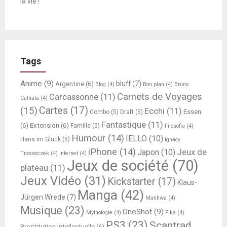
la vie !
Tags
Anime
(9)
bluff
(7)
Argentine
(6)
Blog
(4)
Bon plan
(4)
Bruno
Carnets de Voyages
Carcassonne
(11)
Cathala
(4)
Cartes
(17)
(15)
Ecchi
(11)
Essen
Combo
(5)
Draft
(5)
Fantastique
(11)
(6)
Extension
(6)
Famille
(5)
Filosofia
(4)
Humour
(14)
IELLO
(10)
Hans im Glück
(5)
Ignacy
iPhone
(14)
Jeux de
Japon
(10)
Trzewiczek
(4)
Internet
(4)
Jeux de société
(70)
plateau
(11)
Jeux Vidéo
(31)
Kickstarter
(17)
Klaus-
Manga
(42)
Jürgen Wrede
(7)
Manhwa
(4)
Musique
(23)
OneShot
(9)
Mythologie
(4)
Pika
(4)
PS3
(23)
Scantrad
Prostitution Intellectuelle
(6)