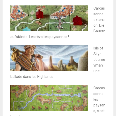
Carcas
sonne
extensi
on: Die
Bauern
aufstände. Les révoltes paysannes !
Isle of
Skye
Journe
yman :
une
ballade dans les Highlands
Carcas
sonne :
les
paysan
s, c’est