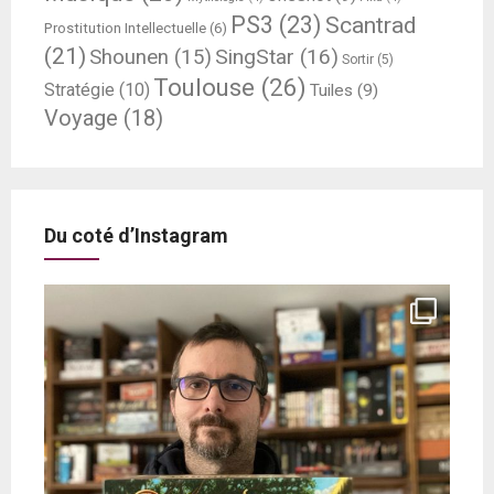
PS3
(23)
Scantrad
Prostitution Intellectuelle
(6)
(21)
SingStar
(16)
Shounen
(15)
Sortir
(5)
Toulouse
(26)
Stratégie
(10)
Tuiles
(9)
Voyage
(18)
Du coté d’Instagram