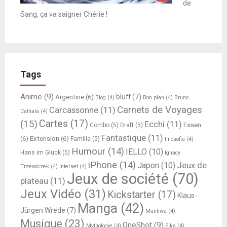
de
Sang, ça va saigner Chérie !
Tags
Anime
(9)
bluff
(7)
Argentine
(6)
Blog
(4)
Bon plan
(4)
Bruno
Carnets de Voyages
Carcassonne
(11)
Cathala
(4)
Cartes
(17)
(15)
Ecchi
(11)
Essen
Combo
(5)
Draft
(5)
Fantastique
(11)
(6)
Extension
(6)
Famille
(5)
Filosofia
(4)
Humour
(14)
IELLO
(10)
Hans im Glück
(5)
Ignacy
iPhone
(14)
Jeux de
Japon
(10)
Trzewiczek
(4)
Internet
(4)
Jeux de société
(70)
plateau
(11)
Jeux Vidéo
(31)
Kickstarter
(17)
Klaus-
Manga
(42)
Jürgen Wrede
(7)
Manhwa
(4)
Musique
(23)
OneShot
(9)
Mythologie
(4)
Pika
(4)