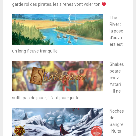
garde roi des pirates, les sirènes vont voler ton
The
River :
la pose
d’ouvri
ers est
un long fleuve tranquille.
Shakes
peare
chez
Ystari
– Il ne
suffit pas de jouer, il faut jouer juste.
Noches
de
Sangre
: Nuits