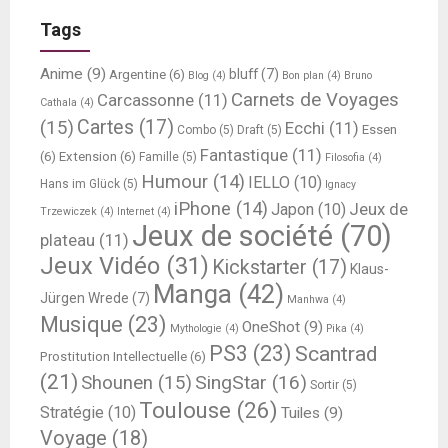
Tags
Anime
(9)
bluff
(7)
Argentine
(6)
Blog
(4)
Bon plan
(4)
Bruno
Carnets de Voyages
Carcassonne
(11)
Cathala
(4)
Cartes
(17)
(15)
Ecchi
(11)
Essen
Combo
(5)
Draft
(5)
Fantastique
(11)
(6)
Extension
(6)
Famille
(5)
Filosofia
(4)
Humour
(14)
IELLO
(10)
Hans im Glück
(5)
Ignacy
iPhone
(14)
Jeux de
Japon
(10)
Trzewiczek
(4)
Internet
(4)
Jeux de société
(70)
plateau
(11)
Jeux Vidéo
(31)
Kickstarter
(17)
Klaus-
Manga
(42)
Jürgen Wrede
(7)
Manhwa
(4)
Musique
(23)
OneShot
(9)
Mythologie
(4)
Pika
(4)
PS3
(23)
Scantrad
Prostitution Intellectuelle
(6)
(21)
SingStar
(16)
Shounen
(15)
Sortir
(5)
Toulouse
(26)
Stratégie
(10)
Tuiles
(9)
Voyage
(18)