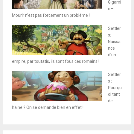
Gigami
c –
Mourir n’est pas forcément un problème !
Settler
s:
Naissa
nce
d’un
empire, par toutatis, ils sont fous ces romains !
Settler
s :
Pourqu
oi tant
de
haine ? On se demande bien en effet !