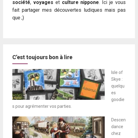
société
,
voyages
et
culture nippone
. Ici je vous
fait partager mes découvertes ludiques mais pas
que ;)
C’est toujours bon à lire
Isle of
Skye :
quelqu
es
goodie
s pour agrémenter vos parties.
Descen
dance
chez