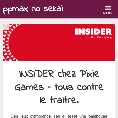
Skip
ppmax no sekai
to
MENU
content
INSIDER chez Pixie
Games – tous contre
le traitre.
Des jeux d’ambiance, j’en ai testé une palanquée