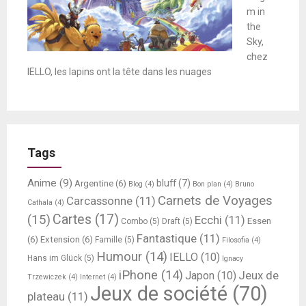
m in
the
Sky,
chez
IELLO, les lapins ont la tête dans les nuages
Tags
Anime
(9)
bluff
(7)
Argentine
(6)
Blog
(4)
Bon plan
(4)
Bruno
Carnets de Voyages
Carcassonne
(11)
Cathala
(4)
Cartes
(17)
(15)
Ecchi
(11)
Essen
Combo
(5)
Draft
(5)
Fantastique
(11)
(6)
Extension
(6)
Famille
(5)
Filosofia
(4)
Humour
(14)
IELLO
(10)
Hans im Glück
(5)
Ignacy
iPhone
(14)
Jeux de
Japon
(10)
Trzewiczek
(4)
Internet
(4)
Jeux de société
(70)
plateau
(11)