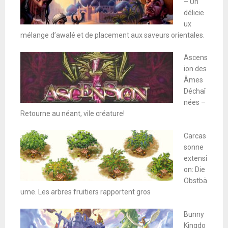
– Un
délicie
ux
mélange d’awalé et de placement aux saveurs orientales.
Ascens
ion des
Âmes
Déchaî
nées –
Retourne au néant, vile créature!
Carcas
sonne
extensi
on: Die
Obstbä
ume. Les arbres fruitiers rapportent gros
Bunny
Kingdo