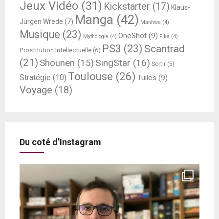
Jeux Vidéo
(31)
Kickstarter
(17)
Klaus-
Manga
(42)
Jürgen Wrede
(7)
Manhwa
(4)
Musique
(23)
OneShot
(9)
Mythologie
(4)
Pika
(4)
PS3
(23)
Scantrad
Prostitution Intellectuelle
(6)
(21)
SingStar
(16)
Shounen
(15)
Sortir
(5)
Toulouse
(26)
Stratégie
(10)
Tuiles
(9)
Voyage
(18)
Du coté d’Instagram