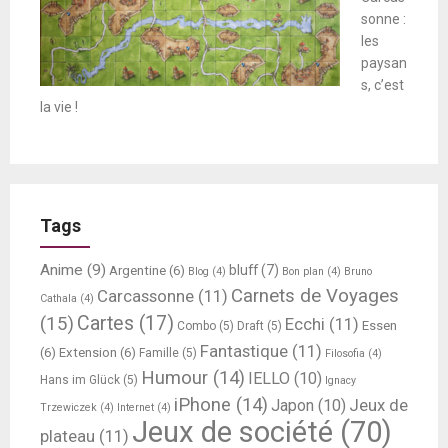
sonne :
les
paysan
s, c’est
la vie !
Tags
Anime
(9)
bluff
(7)
Argentine
(6)
Blog
(4)
Bon plan
(4)
Bruno
Carnets de Voyages
Carcassonne
(11)
Cathala
(4)
Cartes
(17)
(15)
Ecchi
(11)
Essen
Combo
(5)
Draft
(5)
Fantastique
(11)
(6)
Extension
(6)
Famille
(5)
Filosofia
(4)
Humour
(14)
IELLO
(10)
Hans im Glück
(5)
Ignacy
iPhone
(14)
Jeux de
Japon
(10)
Trzewiczek
(4)
Internet
(4)
Jeux de société
(70)
plateau
(11)