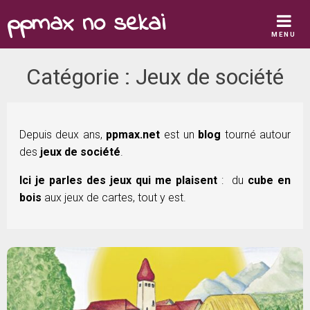
Skip
ppmax no sekai
to
MENU
content
Catégorie :
Jeux de société
Depuis deux ans,
ppmax.net
est un
blog
tourné autour
des
jeux de société
.
Ici je parles des jeux qui me plaisent
: du
cube en
bois
aux jeux de cartes, tout y est.