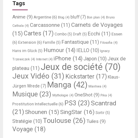
Tags
Anime
(9)
bluff
(7)
Argentine
(6)
Blog
(4)
Bon plan
(4)
Bruno
Carnets de Voyages
Carcassonne
(11)
Cathala
(4)
Cartes
(17)
(15)
Ecchi
(11)
Essen
Combo
(5)
Draft
(5)
Fantastique
(11)
(6)
Extension
(6)
Famille
(5)
Filosofia
(4)
Humour
(14)
IELLO
(10)
Hans im Glück
(5)
Ignacy
iPhone
(14)
Jeux de
Japon
(10)
Trzewiczek
(4)
Internet
(4)
Jeux de société
(70)
plateau
(11)
Jeux Vidéo
(31)
Kickstarter
(17)
Klaus-
Manga
(42)
Jürgen Wrede
(7)
Manhwa
(4)
Musique
(23)
OneShot
(9)
Mythologie
(4)
Pika
(4)
PS3
(23)
Scantrad
Prostitution Intellectuelle
(6)
(21)
SingStar
(16)
Shounen
(15)
Sortir
(5)
Toulouse
(26)
Stratégie
(10)
Tuiles
(9)
Voyage
(18)