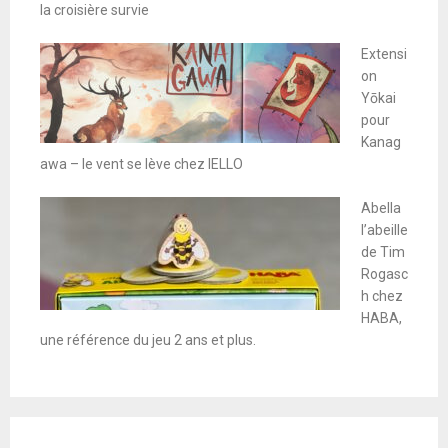
la croisière survie
Extensi
on
Yōkai
pour
Kanag
awa – le vent se lève chez IELLO
Abella
l’abeille
de Tim
Rogasc
h chez
HABA,
une référence du jeu 2 ans et plus.