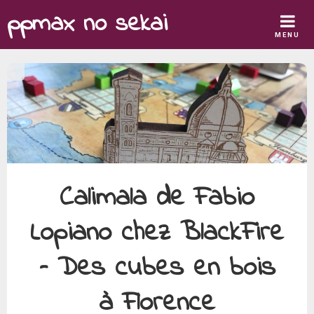
Skip
ppmax no sekai
to
MENU
content
Calimala de Fabio
Lopiano chez BlackFire
– Des cubes en bois
à Florence