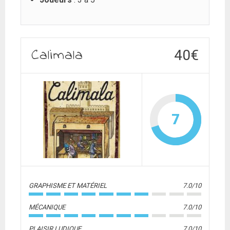
Calimala
40€
7
GRAPHISME ET MATÉRIEL
7.0/10
MÉCANIQUE
7.0/10
PLAISIR LUDIQUE
7.0/10