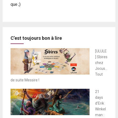
que ;)
C’est toujours bon à lire
[ULULE
] Sbires
chez
Jocus…
Tout
de suite Messire !
21
days
d’Erik
Winkel
man :