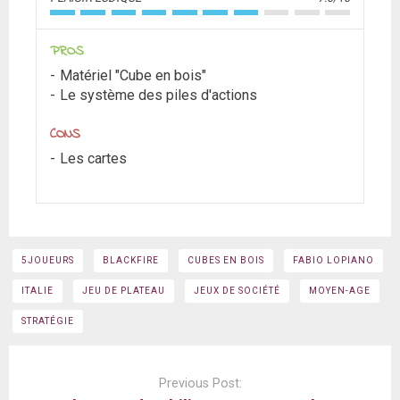
PROS
Matériel "Cube en bois"
Le système des piles d'actions
CONS
Les cartes
5JOUEURS
BLACKFIRE
CUBES EN BOIS
FABIO LOPIANO
ITALIE
JEU DE PLATEAU
JEUX DE SOCIÉTÉ
MOYEN-AGE
STRATÉGIE
Post
navigation
Previous Post: