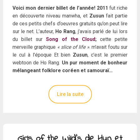
Voici mon dernier billet de l’année! 2011
fut riche
en découverte niveau manwha, et
Zusun
fait partie
de ces petits chefs d’oeuvres gratuits qu’on peut lire
sur le net. L’auteur,
Ho Rang
, j’avais parlé de lui lors
du billet sur
Song of the Cloud
;
cette petite
merveille graphique
« slice of life »
. m’avait foutu sur
le cul à l’époque Et bien
Zusun
, c’est le premier
webtoon de Ho Rang.
Un pur moment de bonheur
mélangeant folklore coréen et samouraï…
Lire la suite
Girls of the Wild’s de Hun et