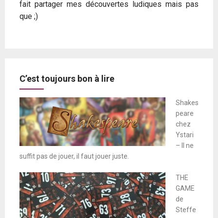
fait partager mes découvertes ludiques mais pas
que ;)
C’est toujours bon à lire
Shakes
peare
chez
Ystari
– Il ne
suffit pas de jouer, il faut jouer juste.
THE
GAME
de
Steffe