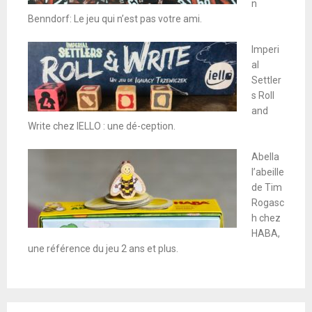
n
Benndorf: Le jeu qui n’est pas votre ami.
Imperi
al
Settler
s Roll
and
Write chez IELLO : une dé-ception.
Abella
l’abeille
de Tim
Rogasc
h chez
HABA,
une référence du jeu 2 ans et plus.