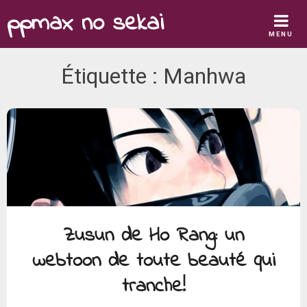
Skip
ppmax no sekai
to
MENU
content
Étiquette :
Manhwa
Zusun de Ho Rang: un
webtoon de toute beauté qui
tranche!