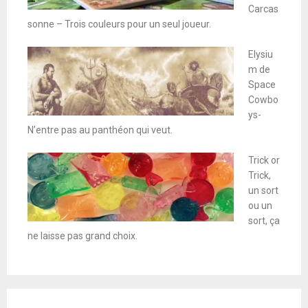
Carcas
sonne – Trois couleurs pour un seul joueur.
Elysiu
m de
Space
Cowbo
ys-
N’entre pas au panthéon qui veut.
Trick or
Trick,
un sort
ou un
sort, ça
ne laisse pas grand choix.