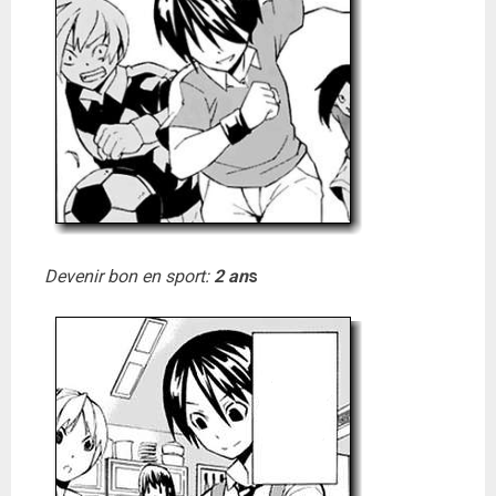
Devenir bon en sport:
2 an
s