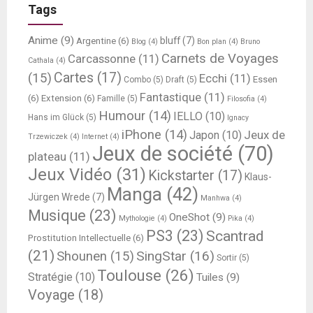
Tags
Anime
(9)
bluff
(7)
Argentine
(6)
Blog
(4)
Bon plan
(4)
Bruno
Carnets de Voyages
Carcassonne
(11)
Cathala
(4)
Cartes
(17)
(15)
Ecchi
(11)
Essen
Combo
(5)
Draft
(5)
Fantastique
(11)
(6)
Extension
(6)
Famille
(5)
Filosofia
(4)
Humour
(14)
IELLO
(10)
Hans im Glück
(5)
Ignacy
iPhone
(14)
Jeux de
Japon
(10)
Trzewiczek
(4)
Internet
(4)
Jeux de société
(70)
plateau
(11)
Jeux Vidéo
(31)
Kickstarter
(17)
Klaus-
Manga
(42)
Jürgen Wrede
(7)
Manhwa
(4)
Musique
(23)
OneShot
(9)
Mythologie
(4)
Pika
(4)
PS3
(23)
Scantrad
Prostitution Intellectuelle
(6)
(21)
SingStar
(16)
Shounen
(15)
Sortir
(5)
Toulouse
(26)
Stratégie
(10)
Tuiles
(9)
Voyage
(18)