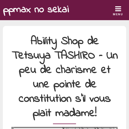
Skip
ppmax no sekai
to
MENU
content
Ability Shop de
Tetsuya TASHIRO – Un
peu de charisme et
une pointe de
constitution s’il vous
plait madame!