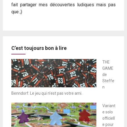
fait partager mes découvertes ludiques mais pas
que ;)
C’est toujours bon à lire
THE
GAME
de
Steffe
n
Benndorf: Le jeu qui n’est pas votre ami.
Variant
e solo
officiell
e pour