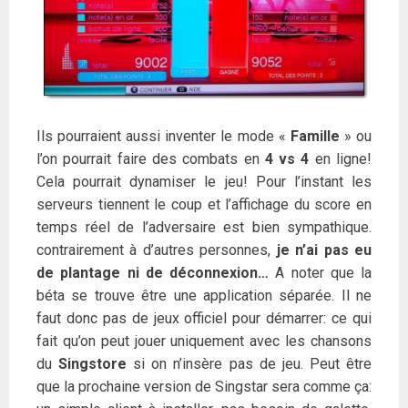
Ils pourraient aussi inventer le mode «
Famille
» ou
l’on pourrait faire des combats en
4 vs 4
en ligne!
Cela pourrait dynamiser le jeu! Pour l’instant les
serveurs tiennent le coup et l’affichage du score en
temps réel de l’adversaire est bien sympathique.
contrairement à d’autres personnes,
je n’ai pas eu
de plantage ni de déconnexion…
A noter que la
béta se trouve être une application séparée. Il ne
faut donc pas de jeux officiel pour démarrer: ce qui
fait qu’on peut jouer uniquement avec les chansons
du
Singstore
si on n’insère pas de jeu. Peut être
que la prochaine version de Singstar sera comme ça: