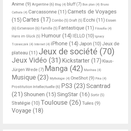
Anime
(9)
bluff
(7)
Argentine
(6)
Blog
(4)
Bon plan
(4)
Bruno
Carnets de Voyages
Carcassonne
(11)
Cathala
(4)
Cartes
(17)
(15)
Ecchi
(11)
Essen
Combo
(5)
Draft
(5)
Fantastique
(11)
(6)
Extension
(6)
Famille
(5)
Filosofia
(4)
Humour
(14)
IELLO
(10)
Hans im Glück
(5)
Ignacy
iPhone
(14)
Jeux de
Japon
(10)
Trzewiczek
(4)
Internet
(4)
Jeux de société
(70)
plateau
(11)
Jeux Vidéo
(31)
Kickstarter
(17)
Klaus-
Manga
(42)
Jürgen Wrede
(7)
Manhwa
(4)
Musique
(23)
OneShot
(9)
Mythologie
(4)
Pika
(4)
PS3
(23)
Scantrad
Prostitution Intellectuelle
(6)
(21)
SingStar
(16)
Shounen
(15)
Sortir
(5)
Toulouse
(26)
Stratégie
(10)
Tuiles
(9)
Voyage
(18)