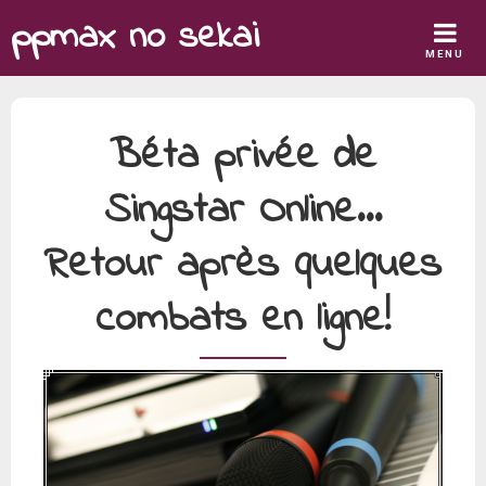
Skip
ppmax no sekai
to
MENU
content
Béta privée de
Singstar Online…
Retour après quelques
combats en ligne!