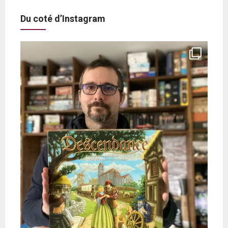
Du coté d’Instagram