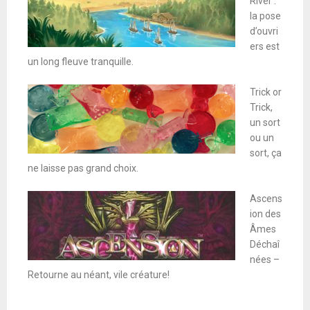
River :
la pose
d’ouvri
ers est
un long fleuve tranquille.
Trick or
Trick,
un sort
ou un
sort, ça
ne laisse pas grand choix.
Ascens
ion des
Âmes
Déchaî
nées –
Retourne au néant, vile créature!