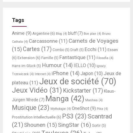
Tags
Anime
(9)
bluff
(7)
Argentine
(6)
Blog
(4)
Bon plan
(4)
Bruno
Carnets de Voyages
Carcassonne
(11)
Cathala
(4)
Cartes
(17)
(15)
Ecchi
(11)
Essen
Combo
(5)
Draft
(5)
Fantastique
(11)
(6)
Extension
(6)
Famille
(5)
Filosofia
(4)
Humour
(14)
IELLO
(10)
Hans im Glück
(5)
Ignacy
iPhone
(14)
Jeux de
Japon
(10)
Trzewiczek
(4)
Internet
(4)
Jeux de société
(70)
plateau
(11)
Jeux Vidéo
(31)
Kickstarter
(17)
Klaus-
Manga
(42)
Jürgen Wrede
(7)
Manhwa
(4)
Musique
(23)
OneShot
(9)
Mythologie
(4)
Pika
(4)
PS3
(23)
Scantrad
Prostitution Intellectuelle
(6)
(21)
SingStar
(16)
Shounen
(15)
Sortir
(5)
Toulouse
(26)