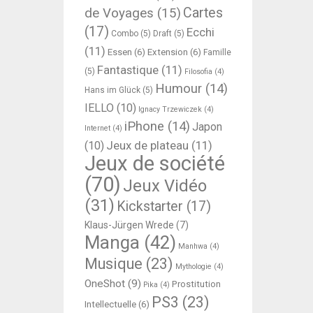
Cartes
de Voyages
(15)
(17)
Ecchi
Combo
(5)
Draft
(5)
(11)
Essen
(6)
Extension
(6)
Famille
Fantastique
(11)
(5)
Filosofia
(4)
Humour
(14)
Hans im Glück
(5)
IELLO
(10)
Ignacy Trzewiczek
(4)
iPhone
(14)
Japon
Internet
(4)
Jeux de plateau
(11)
(10)
Jeux de société
(70)
Jeux Vidéo
(31)
Kickstarter
(17)
Klaus-Jürgen Wrede
(7)
Manga
(42)
Manhwa
(4)
Musique
(23)
Mythologie
(4)
OneShot
(9)
Prostitution
Pika
(4)
PS3
(23)
Intellectuelle
(6)