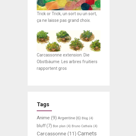
Trick or Trick, un sort ou un sort,
ça ne laisse pas grand choix.
Carcassonne extension: Die
Obstbäume. Les arbres fruitiers
rapportent gros
Tags
Anime
(9)
Argentine
(6)
Blog
(4)
bluff
(7)
Bon plan
(4)
Bruno Cathala
(4)
Carnets
Carcassonne
(11)