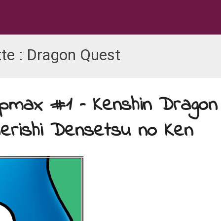
te :
Dragon Quest
ppmax #1 – Kenshin Dragon
aerishi Densetsu no Ken