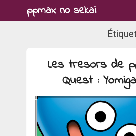
Skip
ppmax no sekai
to
content
Étiquet
Les tresors de 
Quest : Yomig