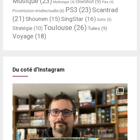
Musique
(23)
OneShot
(9)
Mythologie
(4)
Pika
(4)
PS3
(23)
Scantrad
Prostitution Intellectuelle
(6)
(21)
SingStar
(16)
Shounen
(15)
Sortir
(5)
Toulouse
(26)
Stratégie
(10)
Tuiles
(9)
Voyage
(18)
Du coté d’Instagram