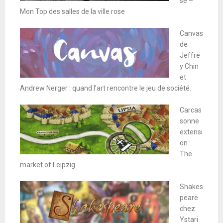
se –
Mon Top des salles de la ville rose
Canvas
de
Jeffre
y Chin
et
Andrew Nerger : quand l’art rencontre le jeu de société.
Carcas
sonne
extensi
on :
The
market of Leipzig
Shakes
peare
chez
Ystari