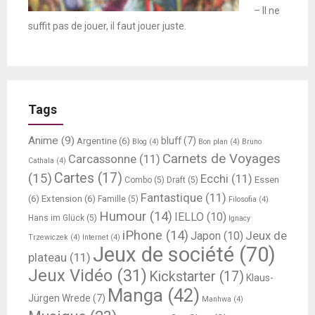
– Il ne
suffit pas de jouer, il faut jouer juste.
Tags
Anime
(9)
bluff
(7)
Argentine
(6)
Blog
(4)
Bon plan
(4)
Bruno
Carnets de Voyages
Carcassonne
(11)
Cathala
(4)
Cartes
(17)
(15)
Ecchi
(11)
Essen
Combo
(5)
Draft
(5)
Fantastique
(11)
(6)
Extension
(6)
Famille
(5)
Filosofia
(4)
Humour
(14)
IELLO
(10)
Hans im Glück
(5)
Ignacy
iPhone
(14)
Jeux de
Japon
(10)
Trzewiczek
(4)
Internet
(4)
Jeux de société
(70)
plateau
(11)
Jeux Vidéo
(31)
Kickstarter
(17)
Klaus-
Manga
(42)
Jürgen Wrede
(7)
Manhwa
(4)