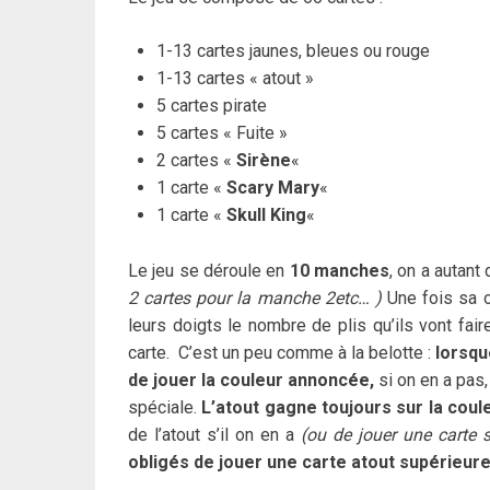
1-13 cartes jaunes, bleues ou rouge
1-13 cartes « atout »
5 cartes pirate
5 cartes « Fuite »
2 cartes «
Sirène
«
1 carte «
Scary Mary
«
1 carte «
Skull King
«
Le jeu se déroule en
10 manches
, on a autant
2 cartes pour la manche 2etc… )
Une fois sa o
leurs doigts le nombre de plis qu’ils vont fair
carte. C’est un peu comme à la belotte :
lorsqu
de jouer la couleur annoncée,
si on en a pas, 
spéciale.
L’atout gagne toujours sur la coul
de l’atout s’il on en a
(ou de jouer une carte s
obligés de jouer une carte atout supérieu