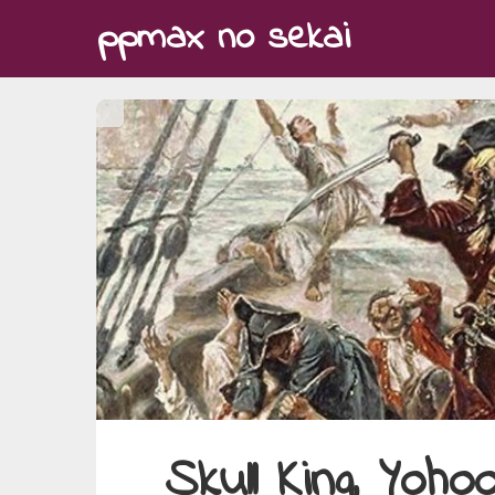
Skip
ppmax no sekai
to
content
Skull King, Yoh