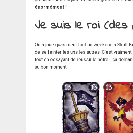
énormément !
Je suis le roi (des 
On a joué quasiment tout un weekend à Skull K
de se feinter les uns les autres. C’est vraiment
tout en essayant de réussir le nôtre… ça deman
au bon moment.