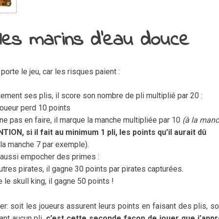
les marins d’eau douce
porte le jeu, car les risques paient :
ctement ses plis, il score son nombre de pli multiplié par 20 :
 joueur perd 10 points
à ne pas en faire, il marque la manche multipliée par 10
(à la man
ON, si il fait au minimum 1 pli, les points qu’il aurait dû
 la manche 7 par exemple).
t aussi empocher des primes :
’autres pirates, il gagne 30 points par pirates capturées.
 le skull king, il gagne 50 points !
: soit les joueurs assurent leurs points en faisant des plis, soi
ant aucun pli,
c’est cette seconde façon de jouer que j’appr