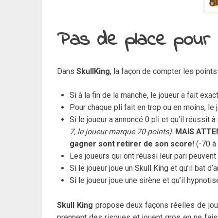
Pas de place pour 
Dans
SkullKing
, la façon de compter les points 
Si à la fin de la manche, le joueur a fait exa
Pour chaque pli fait en trop ou en moins, le
Si le joueur a annoncé 0 pli et qu’il réussit 
7, le joueur marque 70 points)
.
MAIS ATTENTI
gagner sont retirer de son score!
(-70 à
Les joueurs qui ont réussi leur pari peuven
Si le joueur joue un Skull King et qu’il bat d
Si le joueur joue une sirène et qu’il hypnotise
Skull King
propose deux façons réelles de jouer
prennent des risques et jouent gros en ne fais