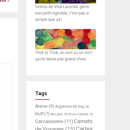
Vinhos de Vital Lacerda: gérer
son petit vignoble, c’est pas si
simple que ça !
Trick or Trick, un sort ou un sort,
ça ne laisse pas grand choix.
Tags
Anime
(9)
Argentine
(6)
Blog
(4)
bluff
(7)
Bon plan
(4)
Bruno Cathala
(4)
Carnets
Carcassonne
(11)
Cartes
de Voyages
(15)