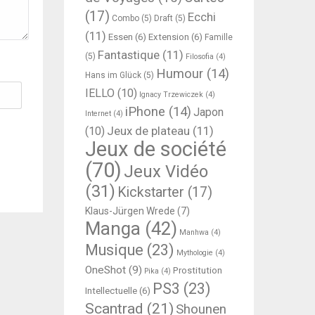
(17)
Ecchi
Combo
(5)
Draft
(5)
(11)
Essen
(6)
Extension
(6)
Famille
Fantastique
(11)
(5)
Filosofia
(4)
Humour
(14)
Hans im Glück
(5)
IELLO
(10)
Ignacy Trzewiczek
(4)
iPhone
(14)
Japon
Internet
(4)
Jeux de plateau
(11)
(10)
Jeux de société
(70)
Jeux Vidéo
(31)
Kickstarter
(17)
Klaus-Jürgen Wrede
(7)
Manga
(42)
Manhwa
(4)
Musique
(23)
Mythologie
(4)
OneShot
(9)
Prostitution
Pika
(4)
PS3
(23)
Intellectuelle
(6)
Scantrad
(21)
Shounen