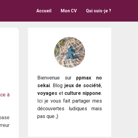
Accueil
Mon CV
Qui suis-je ?
Bienvenue sur
ppmax no
sekai
. Blog
jeux de société
,
voyages
et
culture nippone
.
âce à
Ici je vous fait partager mes
découvertes ludiques mais
pas que ;)
 base
rreur