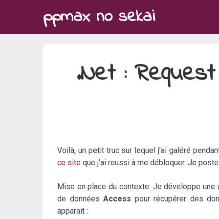
Skip
ppmax no sekai
to
content
.Net : Request
Voilà, un petit truc sur lequel j’ai galéré pend
ce site
que j’ai reussi à me débloquer. Je poste 
Mise en place du contexte: Je développe une
de données
Access
pour récupérer des do
apparait :