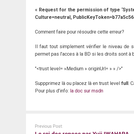
« Request for the permission of type ‘Sys
Culture=neutral, PublicKeyToken=b77a5c561
Comment faire pour résoudre cette erreur?
Il faut tout simplement vérifier le niveau de 
permet pas l’acces à la BD si les droits sont à 
<trust level= »Medium » originUrl= » » />
Suppprimez là ou placez là en trust level
full
. 
Pour plus d’info:
la doc sur msdn
Post
navigation
Previous Post:
Le roi des ronces par Yuji IWAHARA