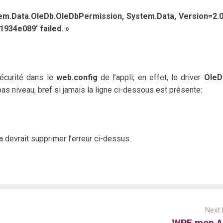
tem.Data.OleDb.OleDbPermission, System.Data, Version=2.0.
934e089’ failed. »
sécurité dans le
web.config
de l’appli; en effet, le driver
OleD
bas niveau, bref si jamais la ligne ci-dessous est présente:
Ca devrait supprimer l’erreur ci-dessus.
Next 
WPF mon A