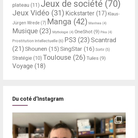
Jeux de société
(70)
plateau
(11)
Jeux Vidéo
(31)
Kickstarter
(17)
Klaus-
Manga
(42)
Jürgen Wrede
(7)
Manhwa
(4)
Musique
(23)
OneShot
(9)
Mythologie
(4)
Pika
(4)
PS3
(23)
Scantrad
Prostitution Intellectuelle
(6)
(21)
SingStar
(16)
Shounen
(15)
Sortir
(5)
Toulouse
(26)
Stratégie
(10)
Tuiles
(9)
Voyage
(18)
Du coté d’Instagram