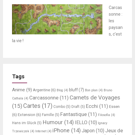
Carcas
sonne :
les
paysan
s, c’est
la vie !
Tags
Anime
(9)
bluff
(7)
Argentine
(6)
Blog
(4)
Bon plan
(4)
Bruno
Carnets de Voyages
Carcassonne
(11)
Cathala
(4)
Cartes
(17)
(15)
Ecchi
(11)
Essen
Combo
(5)
Draft
(5)
Fantastique
(11)
(6)
Extension
(6)
Famille
(5)
Filosofia
(4)
Humour
(14)
IELLO
(10)
Hans im Glück
(5)
Ignacy
iPhone
(14)
Jeux de
Japon
(10)
Trzewiczek
(4)
Internet
(4)