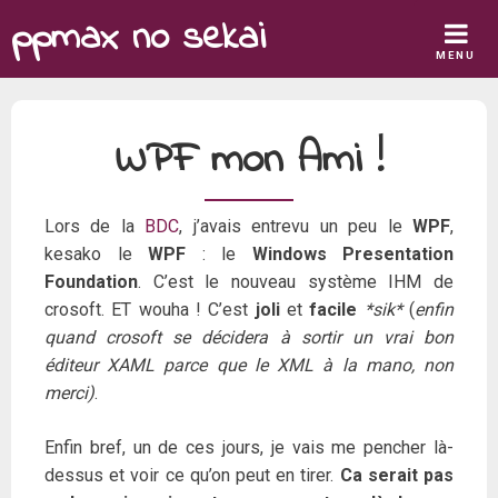
Skip
ppmax no sekai
to
MENU
content
WPF mon Ami !
Lors de la
BDC
, j’avais entrevu un peu le
WPF
,
kesako le
WPF
: le
Windows Presentation
Foundation
. C’est le nouveau système IHM de
crosoft. ET wouha ! C’est
joli
et
facile
*sik*
(
enfin
quand crosoft se décidera à sortir un vrai bon
éditeur XAML parce que le XML à la mano, non
merci)
.
Enfin bref, un de ces jours, je vais me pencher là-
dessus et voir ce qu’on peut en tirer.
Ca serait pas