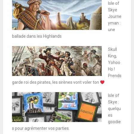
Isle of
Skye
Journe
yman :
une
ballade dans les Highlands
Skull
King,
Yohoo
Ho !
Prends
garde roi des pirates, les sirènes vont voler ton
Isle of
Skye :
quelqu
es
goodie
s pour agrémenter vos parties.