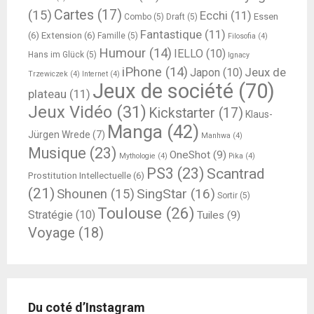
Cartes
(17)
(15)
Ecchi
(11)
Essen
Combo
(5)
Draft
(5)
Fantastique
(11)
(6)
Extension
(6)
Famille
(5)
Filosofia
(4)
Humour
(14)
IELLO
(10)
Hans im Glück
(5)
Ignacy
iPhone
(14)
Jeux de
Japon
(10)
Trzewiczek
(4)
Internet
(4)
Jeux de société
(70)
plateau
(11)
Jeux Vidéo
(31)
Kickstarter
(17)
Klaus-
Manga
(42)
Jürgen Wrede
(7)
Manhwa
(4)
Musique
(23)
OneShot
(9)
Mythologie
(4)
Pika
(4)
PS3
(23)
Scantrad
Prostitution Intellectuelle
(6)
(21)
SingStar
(16)
Shounen
(15)
Sortir
(5)
Toulouse
(26)
Stratégie
(10)
Tuiles
(9)
Voyage
(18)
Du coté d’Instagram