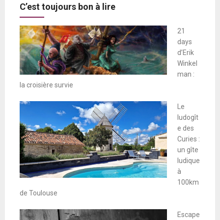
C’est toujours bon à lire
21
days
d’Erik
Winkel
man :
la croisière survie
Le
ludogît
e des
Curies :
un gîte
ludique
à
100km
de Toulouse
Escape