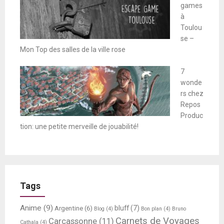
games
à
Toulou
se –
Mon Top des salles de la ville rose
7
wonde
rs chez
Repos
Produc
tion: une petite merveille de jouabilité!
Tags
Anime
(9)
bluff
(7)
Argentine
(6)
Blog
(4)
Bon plan
(4)
Bruno
Carnets de Voyages
Carcassonne
(11)
Cathala
(4)