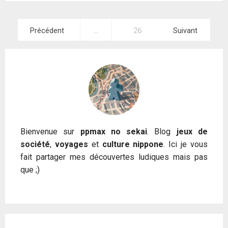
Pagination
Précédent
…
26
Suivant
des
publications
Bienvenue sur
ppmax no sekai
. Blog
jeux de
société
,
voyages
et
culture nippone
. Ici je vous
fait partager mes découvertes ludiques mais pas
que ;)