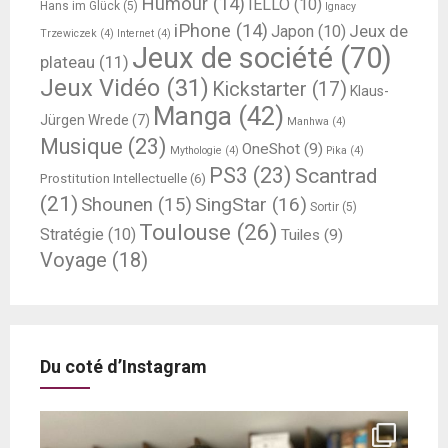
Humour
(14)
IELLO
(10)
Hans im Glück
(5)
Ignacy
iPhone
(14)
Jeux de
Japon
(10)
Trzewiczek
(4)
Internet
(4)
Jeux de société
(70)
plateau
(11)
Jeux Vidéo
(31)
Kickstarter
(17)
Klaus-
Manga
(42)
Jürgen Wrede
(7)
Manhwa
(4)
Musique
(23)
OneShot
(9)
Mythologie
(4)
Pika
(4)
PS3
(23)
Scantrad
Prostitution Intellectuelle
(6)
(21)
SingStar
(16)
Shounen
(15)
Sortir
(5)
Toulouse
(26)
Stratégie
(10)
Tuiles
(9)
Voyage
(18)
Du coté d’Instagram