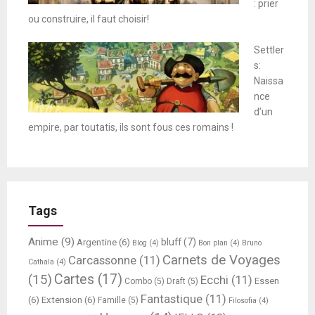
: prier
ou construire, il faut choisir!
Settler
s:
Naissa
nce
d’un
empire, par toutatis, ils sont fous ces romains !
Tags
Anime
(9)
bluff
(7)
Argentine
(6)
Blog
(4)
Bon plan
(4)
Bruno
Carnets de Voyages
Carcassonne
(11)
Cathala
(4)
Cartes
(17)
(15)
Ecchi
(11)
Essen
Combo
(5)
Draft
(5)
Fantastique
(11)
(6)
Extension
(6)
Famille
(5)
Filosofia
(4)