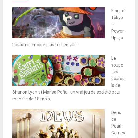
King of
Tokyo
–
Power
Up: ça
bastonne encore plus fort en ville !
La
soupe
des
écureui
ls de
Shanon Lyon et Marisa Peña : un vrai jeu de société pour
mon fils de 18 mois.
Deus
de
Pearl
Games