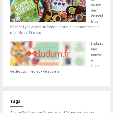
soupe
des
écureui
ls de
Shanon Lyon et Marisa Peña : un vrai jeu de société pour
mon fils de 18 mois.
Ludum,
une
nouvell
e
façon
de découvrir les jeux de société
Tags
Anime
(9)
bluff
(7)
Argentine
(6)
Blog
(4)
Bon plan
(4)
Bruno