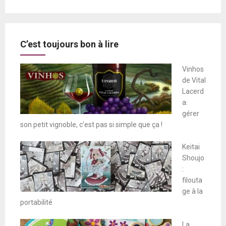
C’est toujours bon à lire
Vinhos
de Vital
Lacerd
a:
gérer
son petit vignoble, c’est pas si simple que ça !
Keitai
Shoujo
:
filouta
ge à la
portabilité
La