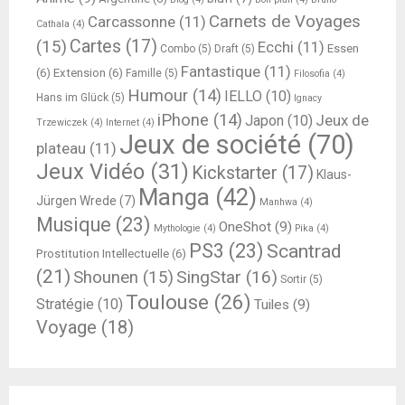
Carnets de Voyages
Carcassonne
(11)
Cathala
(4)
Cartes
(17)
(15)
Ecchi
(11)
Essen
Combo
(5)
Draft
(5)
Fantastique
(11)
(6)
Extension
(6)
Famille
(5)
Filosofia
(4)
Humour
(14)
IELLO
(10)
Hans im Glück
(5)
Ignacy
iPhone
(14)
Jeux de
Japon
(10)
Trzewiczek
(4)
Internet
(4)
Jeux de société
(70)
plateau
(11)
Jeux Vidéo
(31)
Kickstarter
(17)
Klaus-
Manga
(42)
Jürgen Wrede
(7)
Manhwa
(4)
Musique
(23)
OneShot
(9)
Mythologie
(4)
Pika
(4)
PS3
(23)
Scantrad
Prostitution Intellectuelle
(6)
(21)
SingStar
(16)
Shounen
(15)
Sortir
(5)
Toulouse
(26)
Stratégie
(10)
Tuiles
(9)
Voyage
(18)