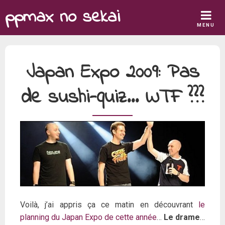
Skip
ppmax no sekai
to
MENU
content
Japan Expo 2009: Pas
de sushi-quiz… WTF ???
Voilà, j’ai appris ça ce matin en découvrant
le
planning du Japan Expo de cette année
…
Le drame
…