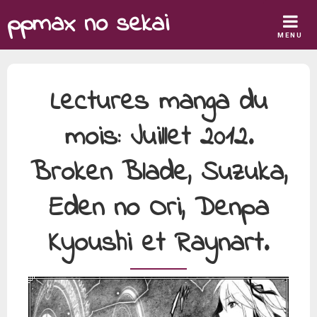
Skip
ppmax no sekai
to
MENU
content
Lectures manga du
mois: Juillet 2012.
Broken Blade, Suzuka,
Eden no Ori, Denpa
Kyoushi et Raynart.