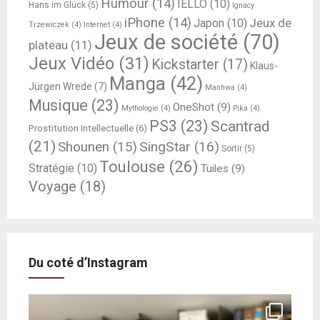
Humour
(14)
IELLO
(10)
Hans im Glück
(5)
Ignacy
iPhone
(14)
Jeux de
Japon
(10)
Trzewiczek
(4)
Internet
(4)
Jeux de société
(70)
plateau
(11)
Jeux Vidéo
(31)
Kickstarter
(17)
Klaus-
Manga
(42)
Jürgen Wrede
(7)
Manhwa
(4)
Musique
(23)
OneShot
(9)
Mythologie
(4)
Pika
(4)
PS3
(23)
Scantrad
Prostitution Intellectuelle
(6)
(21)
SingStar
(16)
Shounen
(15)
Sortir
(5)
Toulouse
(26)
Stratégie
(10)
Tuiles
(9)
Voyage
(18)
Du coté d’Instagram