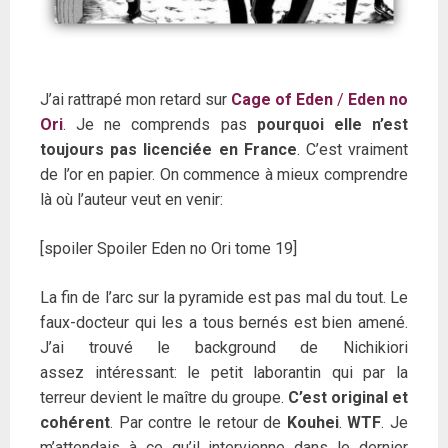
J’ai rattrapé mon retard sur
Cage of Eden
/
Eden no
Ori
. Je ne comprends pas
pourquoi elle n’est
toujours pas licenciée en France
. C’est vraiment
de l’or en papier. On commence à mieux comprendre
là où l’auteur veut en venir:
[spoiler Spoiler Eden no Ori tome 19]
La fin de l’arc sur la pyramide est pas mal du tout. Le
faux-docteur qui les a tous bernés est bien amené.
J’ai trouvé le background de Nichikiori
assez intéressant: le petit laborantin qui par la
terreur devient le maître du groupe.
C’est original et
cohérent
. Par contre le retour de
Kouhei
.
WTF
. Je
m’attendais à ce qu’il intervienne dans le dernier