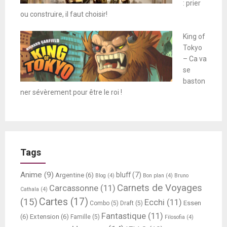
: prier
ou construire, il faut choisir!
King of
Tokyo
– Ca va
se
baston
ner sévèrement pour être le roi !
Tags
Anime
(9)
bluff
(7)
Argentine
(6)
Blog
(4)
Bon plan
(4)
Bruno
Carnets de Voyages
Carcassonne
(11)
Cathala
(4)
Cartes
(17)
(15)
Ecchi
(11)
Essen
Combo
(5)
Draft
(5)
Fantastique
(11)
(6)
Extension
(6)
Famille
(5)
Filosofia
(4)