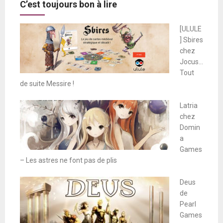
C’est toujours bon à lire
[ULULE
] Sbires
chez
Jocus…
Tout
de suite Messire !
Latria
chez
Domin
a
Games
– Les astres ne font pas de plis
Deus
de
Pearl
Games