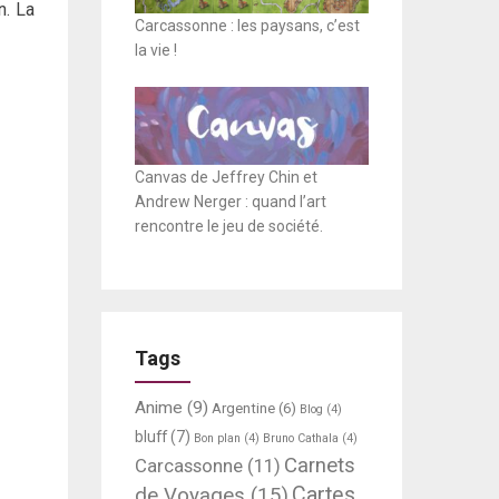
n. La
Carcassonne : les paysans, c’est
la vie !
Canvas de Jeffrey Chin et
Andrew Nerger : quand l’art
rencontre le jeu de société.
Tags
Anime
(9)
Argentine
(6)
Blog
(4)
bluff
(7)
Bon plan
(4)
Bruno Cathala
(4)
Carnets
Carcassonne
(11)
Cartes
de Voyages
(15)