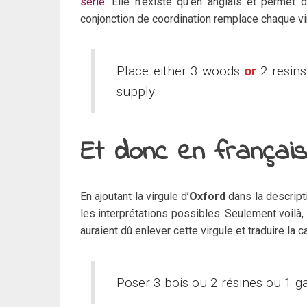
série
. Elle n’existe qu’en anglais et permet
conjonction de coordination remplace chaque vir
Place either 3 woods
or
2 resin
supply.
Et donc en français
En ajoutant la virgule d’
Oxford
dans la descripti
les interprétations possibles. Seulement voilà, 
auraient dû enlever cette virgule et traduire la c
Poser 3 bois ou 2 résines ou 1 ga