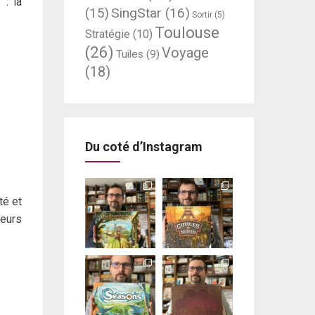
 : la
SingStar
(16)
(15)
Sortir
(5)
Toulouse
Stratégie
(10)
(26)
Voyage
Tuiles
(9)
(18)
Du coté d’Instagram
té et
teurs