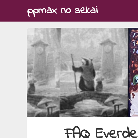
Skip
ppmax no sekai
to
content
FAQ Everdell