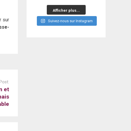
Afficher plus...
r sur
Suivez-nous sur Instagram
sse-
Post:
n et
mais
able