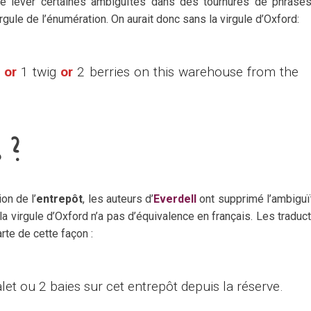
 de lever certaines ambiguïtés dans des tournures de phrases
gule de l’énumération. On aurait donc sans la virgule d’Oxford:
s
or
1 twig
or
2 berries on this warehouse from the
 ?
on de l’
entrepôt
, les auteurs d’
Everdell
ont supprimé l’ambiguï
la virgule d’Oxford n’a pas d’équivalence en français. Les traduc
arte de cette façon :
let ou 2 baies sur cet entrepôt depuis la réserve.