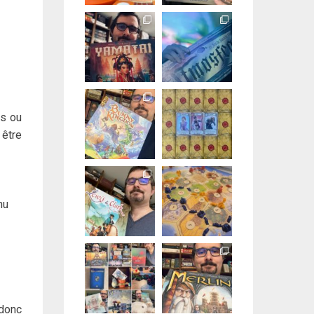
is ou
 être
nu
 donc