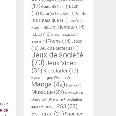
(17)
Ecchi
Combo
(5)
Draft
(5)
(11)
Essen
(6)
Extension
(6)
Famille
Fantastique
(11)
(5)
Filosofia
(4)
Humour
(14)
Hans im Glück
(5)
IELLO
(10)
Ignacy Trzewiczek
(4)
iPhone
(14)
Japon
Internet
(4)
Jeux de plateau
(11)
(10)
Jeux de société
(70)
Jeux Vidéo
(31)
Kickstarter
(17)
Klaus-Jürgen Wrede
(7)
Manga
(42)
Manhwa
(4)
Musique
(23)
Mythologie
(4)
OneShot
(9)
Prostitution
Pika
(4)
rnure
PS3
(23)
Intellectuelle
(6)
le de
Scantrad
(21)
Shounen