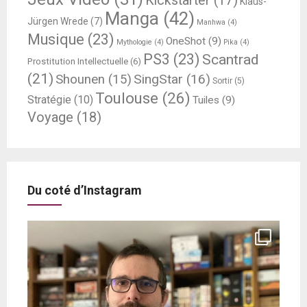
Kickstarter
(17)
Klaus-
Manga
(42)
Jürgen Wrede
(7)
Manhwa
(4)
Musique
(23)
OneShot
(9)
Mythologie
(4)
Pika
(4)
PS3
(23)
Scantrad
Prostitution Intellectuelle
(6)
(21)
SingStar
(16)
Shounen
(15)
Sortir
(5)
Toulouse
(26)
Stratégie
(10)
Tuiles
(9)
Voyage
(18)
Du coté d’Instagram