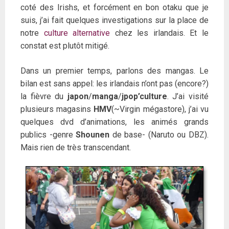
coté des Irishs, et forcément en bon otaku que je
suis, j’ai fait quelques investigations sur la place de
notre
culture alternative
chez les irlandais. Et le
constat est plutôt mitigé.
Dans un premier temps, parlons des mangas. Le
bilan est sans appel: les irlandais n’ont pas (encore?)
la fièvre du
japon
/
manga
/
jpop’culture
. J’ai visité
plusieurs magasins
HMV
(~Virgin mégastore), j’ai vu
quelques dvd d’animations, les animés grands
publics -genre
Shounen
de base- (Naruto ou DBZ).
Mais rien de très transcendant.