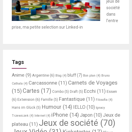
jeux de
société
dans
l’entre
prise, ma petite selection sur Linked-in
Tags
Anime
(9)
bluff
(7)
Argentine
(6)
Blog
(4)
Bon plan
(4)
Bruno
Carnets de Voyages
Carcassonne
(11)
Cathala
(4)
Cartes
(17)
(15)
Ecchi
(11)
Essen
Combo
(5)
Draft
(5)
Fantastique
(11)
(6)
Extension
(6)
Famille
(5)
Filosofia
(4)
Humour
(14)
IELLO
(10)
Hans im Glück
(5)
Ignacy
iPhone
(14)
Jeux de
Japon
(10)
Trzewiczek
(4)
Internet
(4)
Jeux de société
(70)
plateau
(11)
Jeux Vidéo
(31)