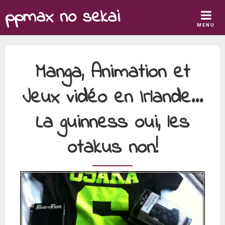
Skip
ppmax no sekai
to
MENU
content
Manga, Animation et
Jeux vidéo en Irlande…
La guinness oui, les
otakus non!