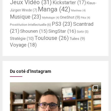
Jeux Vidéo
(31)
Kickstarter
(17)
Klaus-
Manga
(42)
Jürgen Wrede
(7)
Manhwa
(4)
Musique
(23)
OneShot
(9)
Mythologie
(4)
Pika
(4)
PS3
(23)
Scantrad
Prostitution Intellectuelle
(6)
(21)
SingStar
(16)
Shounen
(15)
Sortir
(5)
Toulouse
(26)
Stratégie
(10)
Tuiles
(9)
Voyage
(18)
Du coté d’Instagram