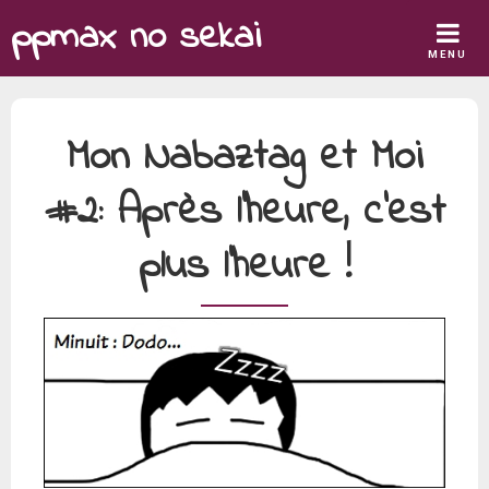
Skip
ppmax no sekai
to
MENU
content
Mon Nabaztag et Moi
#2: Après l’heure, c’est
plus l’heure !