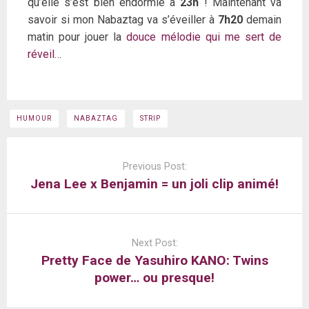
qu’elle s’est bien endormie à
23h
! Maintenant va
savoir si mon Nabaztag va s’éveiller à
7h20
demain
matin pour jouer la
douce mélodie qui me sert de
réveil
…
HUMOUR
NABAZTAG
STRIP
Post
navigation
Previous Post:
Jena Lee x Benjamin = un joli clip animé!
Next Post:
Pretty Face de Yasuhiro KANO: Twins
power… ou presque!