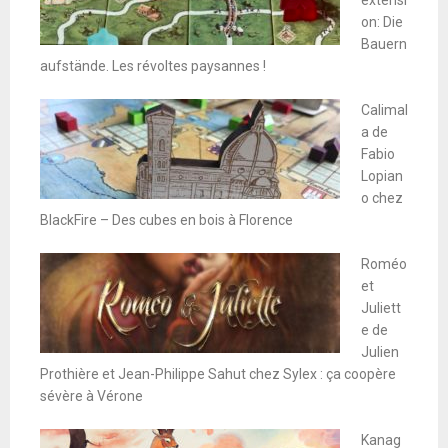
on: Die
Bauern
aufstände. Les révoltes paysannes !
Calimal
a de
Fabio
Lopian
o chez
BlackFire – Des cubes en bois à Florence
Roméo
et
Juliett
e de
Julien
Prothière et Jean-Philippe Sahut chez Sylex : ça coopère
sévère à Vérone
Kanag