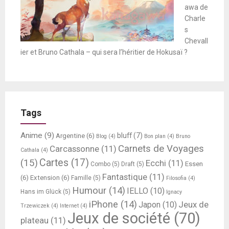
awa de
Charle
s
Chevall
ier et Bruno Cathala – qui sera l’héritier de Hokusaï ?
Tags
Anime
(9)
bluff
(7)
Argentine
(6)
Blog
(4)
Bon plan
(4)
Bruno
Carnets de Voyages
Carcassonne
(11)
Cathala
(4)
Cartes
(17)
(15)
Ecchi
(11)
Essen
Combo
(5)
Draft
(5)
Fantastique
(11)
(6)
Extension
(6)
Famille
(5)
Filosofia
(4)
Humour
(14)
IELLO
(10)
Hans im Glück
(5)
Ignacy
iPhone
(14)
Jeux de
Japon
(10)
Trzewiczek
(4)
Internet
(4)
Jeux de société
(70)
plateau
(11)