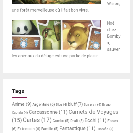
Wilson,
une forêt merveilleuse où il fait bon vivre.
Noé
chez
Bomby
x,
sauver
les animaux du déluge est une partie de plaisir.
Tags
Anime
(9)
bluff
(7)
Argentine
(6)
Blog
(4)
Bon plan
(4)
Bruno
Carnets de Voyages
Carcassonne
(11)
Cathala
(4)
Cartes
(17)
(15)
Ecchi
(11)
Essen
Combo
(5)
Draft
(5)
Fantastique
(11)
(6)
Extension
(6)
Famille
(5)
Filosofia
(4)