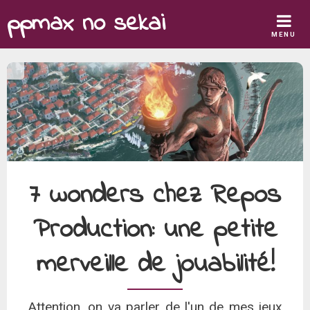
Skip
ppmax no sekai
to
MENU
content
7 wonders chez Repos
Production: une petite
merveille de jouabilité!
Attention, on va parler de l'un de mes jeux