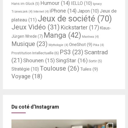
Humour
(14)
IELLO
(10)
Hans im Glück
(5)
Ignacy
iPhone
(14)
Jeux de
Japon
(10)
Trzewiczek
(4)
Internet
(4)
Jeux de société
(70)
plateau
(11)
Jeux Vidéo
(31)
Kickstarter
(17)
Klaus-
Manga
(42)
Jürgen Wrede
(7)
Manhwa
(4)
Musique
(23)
OneShot
(9)
Mythologie
(4)
Pika
(4)
PS3
(23)
Scantrad
Prostitution Intellectuelle
(6)
(21)
SingStar
(16)
Shounen
(15)
Sortir
(5)
Toulouse
(26)
Stratégie
(10)
Tuiles
(9)
Voyage
(18)
Du coté d’Instagram