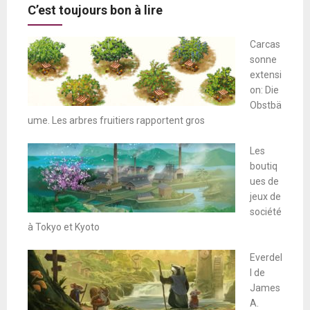
C’est toujours bon à lire
Carcas
sonne
extensi
on: Die
Obstbä
ume. Les arbres fruitiers rapportent gros
Les
boutiq
ues de
jeux de
société
à Tokyo et Kyoto
Everdel
l de
James
A.