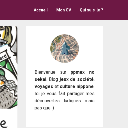
Accueil
Mon CV
Qui suis-je ?
Bienvenue sur
ppmax no
sekai
. Blog
jeux de société
,
voyages
et
culture nippone
.
Ici je vous fait partager mes
découvertes ludiques mais
pas que ;)
de