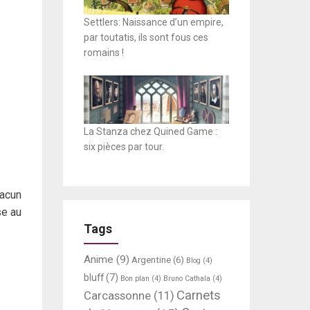
Settlers: Naissance d’un empire,
par toutatis, ils sont fous ces
romains !
La Stanza chez Quined Game :
six pièces par tour.
hacun
se au
Tags
Anime
(9)
Argentine
(6)
Blog
(4)
bluff
(7)
Bon plan
(4)
Bruno Cathala
(4)
Carnets
Carcassonne
(11)