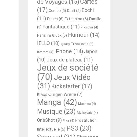
Cartes
de Voyages
(15)
(17)
Ecchi
Combo
(5)
Draft
(5)
(11)
Essen
(6)
Extension
(6)
Famille
Fantastique
(11)
(5)
Filosofia
(4)
Humour
(14)
Hans im Glück
(5)
IELLO
(10)
Ignacy Trzewiczek
(4)
iPhone
(14)
Japon
Internet
(4)
Jeux de plateau
(11)
(10)
Jeux de société
(70)
Jeux Vidéo
(31)
Kickstarter
(17)
Klaus-Jürgen Wrede
(7)
Manga
(42)
Manhwa
(4)
Musique
(23)
Mythologie
(4)
OneShot
(9)
Prostitution
Pika
(4)
PS3
(23)
Intellectuelle
(6)
Scantrad
(21)