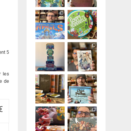
ent 5
r les
ce de
€