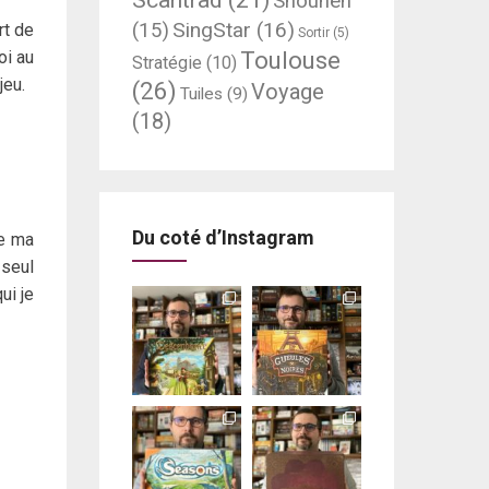
Shounen
SingStar
(16)
(15)
rt de
Sortir
(5)
Toulouse
oi au
Stratégie
(10)
jeu.
(26)
Voyage
Tuiles
(9)
(18)
Du coté d’Instagram
de ma
 seul
ui je