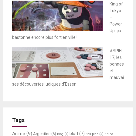
King of
Tokyo
–
Power
Up: ça
bastonne encore plus fort en ville !
#SPIEL
17, les
bonnes
et
mauvai
ses découvertes ludiques d’Essen.
Tags
Anime
(9)
bluff
(7)
Argentine
(6)
Blog
(4)
Bon plan
(4)
Bruno