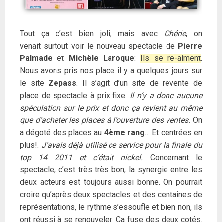
Tout ça c’est bien joli, mais avec
Chérie
, on
venait surtout voir le nouveau spectacle de
Pierre
Palmade
et
Michèle Laroque
:
Ils se re-aiment
.
Nous avons pris nos place il y a quelques jours sur
le site
Zepass
. Il s’agit d’un site de revente de
place de spectacle à prix fixe.
Il n’y a donc aucune
spéculation sur le prix et donc ça revient au même
que d’acheter les places à l’ouverture des ventes.
On
a dégoté des places au
4ème rang
… Et centrées en
plus!.
J’avais déjà utilisé ce service pour la finale du
top 14 2011 et c’était nickel.
Concernant le
spectacle, c’est très très bon, la synergie entre les
deux acteurs est toujours aussi bonne. On pourrait
croire qu’après deux spectacles et des centaines de
représentations, le rythme s’essoufle et bien non, ils
ont réussi à se renouveler. Ça fuse des deux cotés.