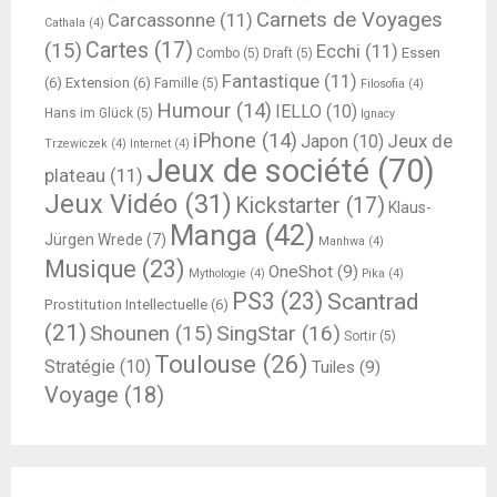
Carnets de Voyages
Carcassonne
(11)
Cathala
(4)
Cartes
(17)
(15)
Ecchi
(11)
Essen
Combo
(5)
Draft
(5)
Fantastique
(11)
(6)
Extension
(6)
Famille
(5)
Filosofia
(4)
Humour
(14)
IELLO
(10)
Hans im Glück
(5)
Ignacy
iPhone
(14)
Jeux de
Japon
(10)
Trzewiczek
(4)
Internet
(4)
Jeux de société
(70)
plateau
(11)
Jeux Vidéo
(31)
Kickstarter
(17)
Klaus-
Manga
(42)
Jürgen Wrede
(7)
Manhwa
(4)
Musique
(23)
OneShot
(9)
Mythologie
(4)
Pika
(4)
PS3
(23)
Scantrad
Prostitution Intellectuelle
(6)
(21)
SingStar
(16)
Shounen
(15)
Sortir
(5)
Toulouse
(26)
Stratégie
(10)
Tuiles
(9)
Voyage
(18)