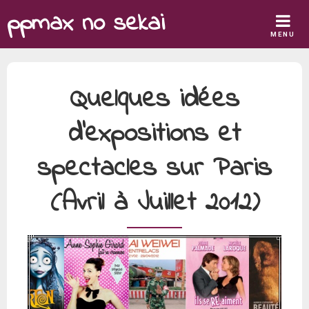
Skip
ppmax no sekai
to
MENU
content
Quelques idées
d’expositions et
spectacles sur Paris
(Avril à Juillet 2012)