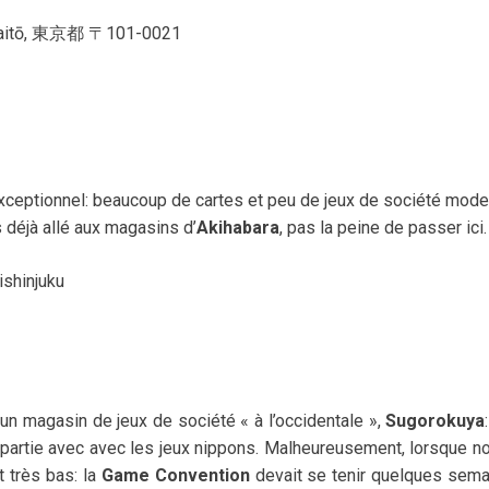
itō, 東京都 〒101-0021
’exceptionnel: beaucoup de cartes et peu de jeux de société mod
s déjà allé aux magasins d’
Akihabara
, pas la peine de passer ici.
shinjuku
 a un magasin de jeux de société « à l’occidentale »,
Sugorokuya
 partie avec avec les jeux nippons. Malheureusement, lorsque n
t très bas: la
Game Convention
devait se tenir quelques sem