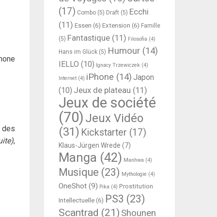
(17)
Ecchi
Combo
(5)
Draft
(5)
(11)
Essen
(6)
Extension
(6)
Famille
Fantastique
(11)
(5)
Filosofia
(4)
Humour
(14)
Hans im Glück
(5)
hone
IELLO
(10)
Ignacy Trzewiczek
(4)
iPhone
(14)
Japon
Internet
(4)
Jeux de plateau
(11)
(10)
Jeux de société
(70)
Jeux Vidéo
, des
(31)
Kickstarter
(17)
uite)
,
Klaus-Jürgen Wrede
(7)
Manga
(42)
Manhwa
(4)
Musique
(23)
Mythologie
(4)
OneShot
(9)
Prostitution
Pika
(4)
PS3
(23)
Intellectuelle
(6)
Scantrad
(21)
Shounen