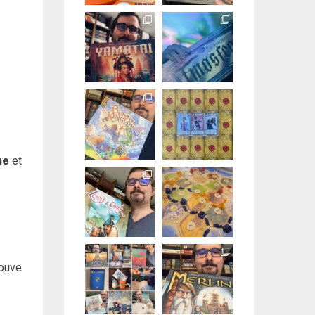
ne
et
rouve