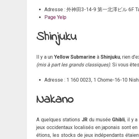
Adresse : 外神田3-14-9 第一北澤ビル 6F Ta
Page Yelp
Shinjuku
Il y a un
Yellow Submarine
à
Shinjuku
, rien d
(mis à part les grands classiques)
. Si vous ête
Adresse : 1 160 0023, 1 Chome-16-10 Nishi
Nakano
A quelques stations
JR
du musée
Ghibli
, il y
jeux occidentaux localisés en japonais sont en
étions, les stocks de jeux indépendants étaien