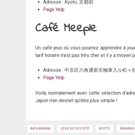
Adresse : Kyoto, 京都府
Page Yelp
Café Meeple
Un café-jeux où vous pourrez apprendre à jouer
tarif horaire n’est pas très cher et il y a moye
Adresse : 中京区六角通新京極東入ル松ヶ枝町45
Page Yelp
Voilà, normalement avec cette sélection d’adre
Japon n’en devrait qu’être plus simple !
AKIHABARA
JEUX DE SOCIÉTÉ
KYOTO
NAKANO