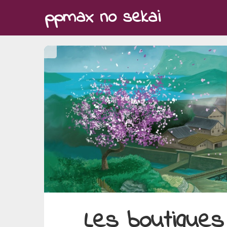
Skip
ppmax no sekai
to
content
Les boutiques