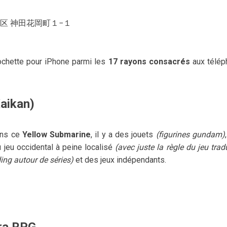
都千代田区 神田花岡町１−１
ochette pour iPhone parmi les
17 rayons consacrés
aux télép
aikan)
Dans ce
Yellow Submarine
, il y a des jouets
(figurines gundam)
u jeu occidental à peine localisé
(avec juste la règle du jeu trad
ding autour de séries)
et des jeux indépendants.