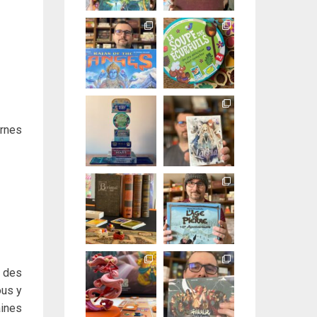
ernes
: des
ous y
aines