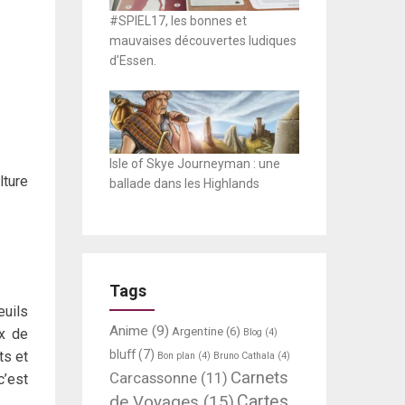
#SPIEL17, les bonnes et
mauvaises découvertes ludiques
d’Essen.
Isle of Skye Journeyman : une
lture
ballade dans les Highlands
Tags
teuils
Anime
(9)
Argentine
(6)
ux de
Blog
(4)
bluff
(7)
ts et
Bon plan
(4)
Bruno Cathala
(4)
Carnets
Carcassonne
(11)
c’est
Cartes
de Voyages
(15)