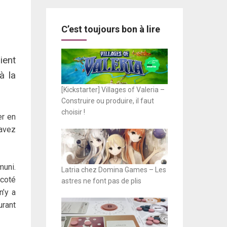
C’est toujours bon à lire
ient
à la
[Kickstarter] Villages of Valeria –
Construire ou produire, il faut
choisir !
er en
savez
muni.
Latria chez Domina Games – Les
 coté
astres ne font pas de plis
n’y a
urant