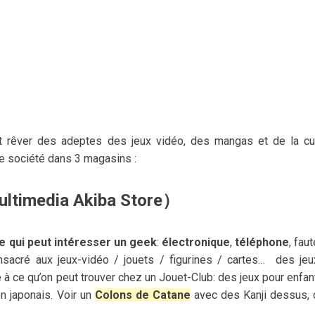
t rêver des adeptes des jeux vidéo, des mangas et de la cu
de société dans 3 magasins :
media Akiba Store）
e qui peut intéresser un geek
:
électronique
,
téléphone
, fau
nsacré aux jeux-vidéo / jouets / figurines / cartes… des je
à ce qu’on peut trouver chez un Jouet-Club: des jeux pour enfan
en japonais. Voir un
Colons de Catane
avec des Kanji dessus, 