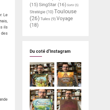
SingStar
(16)
(15)
Sortir
(5)
Toulouse
Stratégie
(10)
r. Le
(26)
Voyage
Tuiles
(9)
nais,
(18)
s ils
r des
Du coté d’Instagram
rande