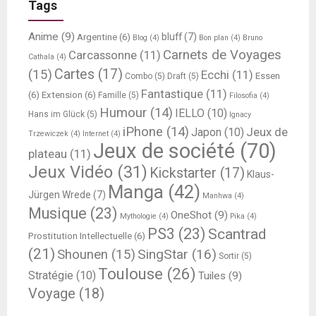
Tags
Anime
(9)
bluff
(7)
Argentine
(6)
Blog
(4)
Bon plan
(4)
Bruno
Carnets de Voyages
Carcassonne
(11)
Cathala
(4)
Cartes
(17)
(15)
Ecchi
(11)
Essen
Combo
(5)
Draft
(5)
Fantastique
(11)
(6)
Extension
(6)
Famille
(5)
Filosofia
(4)
Humour
(14)
IELLO
(10)
Hans im Glück
(5)
Ignacy
iPhone
(14)
Jeux de
Japon
(10)
Trzewiczek
(4)
Internet
(4)
Jeux de société
(70)
plateau
(11)
Jeux Vidéo
(31)
Kickstarter
(17)
Klaus-
Manga
(42)
Jürgen Wrede
(7)
Manhwa
(4)
Musique
(23)
OneShot
(9)
Mythologie
(4)
Pika
(4)
PS3
(23)
Scantrad
Prostitution Intellectuelle
(6)
(21)
SingStar
(16)
Shounen
(15)
Sortir
(5)
Toulouse
(26)
Stratégie
(10)
Tuiles
(9)
Voyage
(18)