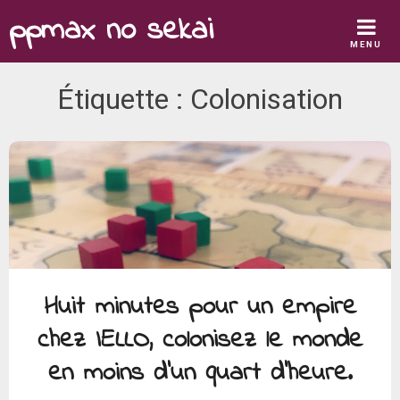
Skip
ppmax no sekai
to
MENU
content
Étiquette :
Colonisation
Huit minutes pour un empire
chez IELLO, colonisez le monde
en moins d’un quart d’heure.