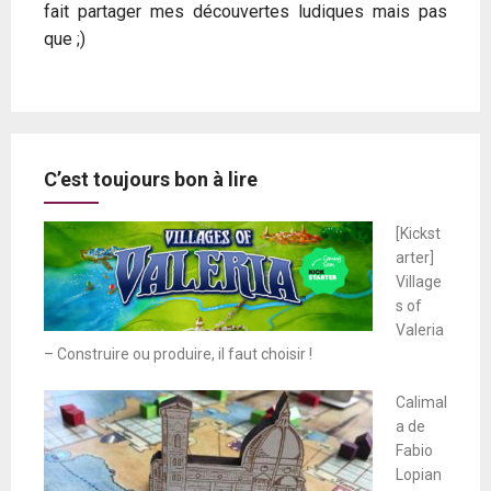
fait partager mes découvertes ludiques mais pas
que ;)
C’est toujours bon à lire
[Kickst
arter]
Village
s of
Valeria
– Construire ou produire, il faut choisir !
Calimal
a de
Fabio
Lopian