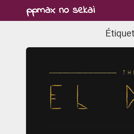
Skip
ppmax no sekai
to
content
Étiquet