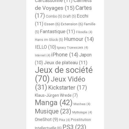
Carnets
Carcassonne
(11)
Cartes
de Voyages
(15)
(17)
Ecchi
Combo
(5)
Draft
(5)
(11)
Essen
(6)
Extension
(6)
Famille
Fantastique
(11)
(5)
Filosofia
(4)
Humour
(14)
Hans im Glück
(5)
IELLO
(10)
Ignacy Trzewiczek
(4)
iPhone
(14)
Japon
Internet
(4)
Jeux de plateau
(11)
(10)
Jeux de société
(70)
Jeux Vidéo
(31)
Kickstarter
(17)
Klaus-Jürgen Wrede
(7)
Manga
(42)
Manhwa
(4)
Musique
(23)
Mythologie
(4)
OneShot
(9)
Prostitution
Pika
(4)
PS3
(23)
Intellectuelle
(6)