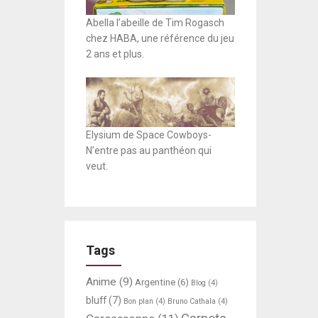
Abella l’abeille de Tim Rogasch
chez HABA, une référence du jeu
2 ans et plus.
Elysium de Space Cowboys-
N’entre pas au panthéon qui
veut.
Tags
Anime
(9)
Argentine
(6)
Blog
(4)
bluff
(7)
Bon plan
(4)
Bruno Cathala
(4)