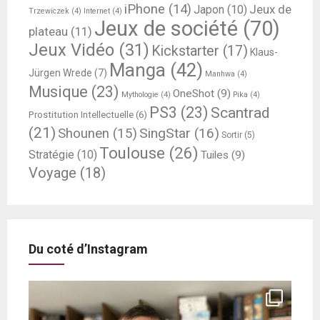
iPhone
(14)
Jeux de
Japon
(10)
Trzewiczek
(4)
Internet
(4)
Jeux de société
(70)
plateau
(11)
Jeux Vidéo
(31)
Kickstarter
(17)
Klaus-
Manga
(42)
Jürgen Wrede
(7)
Manhwa
(4)
Musique
(23)
OneShot
(9)
Mythologie
(4)
Pika
(4)
PS3
(23)
Scantrad
Prostitution Intellectuelle
(6)
(21)
SingStar
(16)
Shounen
(15)
Sortir
(5)
Toulouse
(26)
Stratégie
(10)
Tuiles
(9)
Voyage
(18)
Du coté d’Instagram