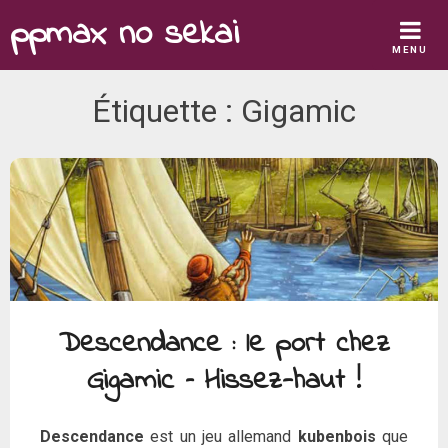
Skip
ppmax no sekai
to
MENU
content
Étiquette :
Gigamic
Descendance : le port chez
Gigamic – Hissez-haut !
Descendance
est un jeu allemand
kubenbois
que