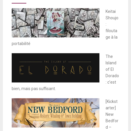
Keitai
Shoujo
:
filouta
ge à la
portabilité
The
Island
of El
Dorado
: c’est
bien, mais pas suffisant.
[Kickst
arter]
New
Bedfor
d –