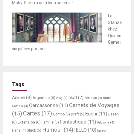
Moby-Dick n’a qu’à bien se tenir !
La
Stanza
chez
Quined
Game :
six pièces par tour.
Tags
Anime
(9)
bluff
(7)
Argentine
(6)
Blog
(4)
Bon plan
(4)
Bruno
Carnets de Voyages
Carcassonne
(11)
Cathala
(4)
Cartes
(17)
(15)
Ecchi
(11)
Essen
Combo
(5)
Draft
(5)
Fantastique
(11)
(6)
Extension
(6)
Famille
(5)
Filosofia
(4)
Humour
(14)
IELLO
(10)
Hans im Glück
(5)
Ignacy