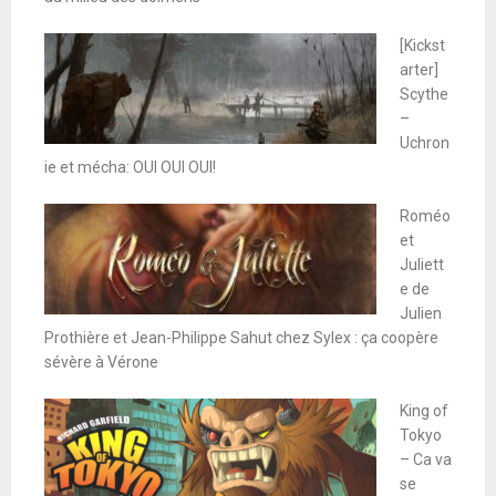
[Kickst
arter]
Scythe
–
Uchron
ie et mécha: OUI OUI OUI!
Roméo
et
Juliett
e de
Julien
Prothière et Jean-Philippe Sahut chez Sylex : ça coopère
sévère à Vérone
King of
Tokyo
– Ca va
se