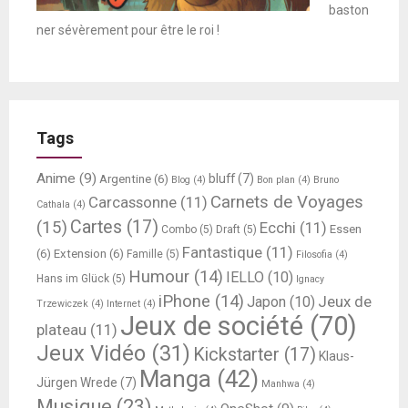
baston
ner sévèrement pour être le roi !
Tags
Anime
(9)
bluff
(7)
Argentine
(6)
Blog
(4)
Bon plan
(4)
Bruno
Carnets de Voyages
Carcassonne
(11)
Cathala
(4)
Cartes
(17)
(15)
Ecchi
(11)
Essen
Combo
(5)
Draft
(5)
Fantastique
(11)
(6)
Extension
(6)
Famille
(5)
Filosofia
(4)
Humour
(14)
IELLO
(10)
Hans im Glück
(5)
Ignacy
iPhone
(14)
Jeux de
Japon
(10)
Trzewiczek
(4)
Internet
(4)
Jeux de société
(70)
plateau
(11)
Jeux Vidéo
(31)
Kickstarter
(17)
Klaus-
Manga
(42)
Jürgen Wrede
(7)
Manhwa
(4)
Musique
(23)