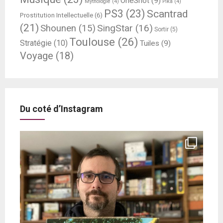
OneShot
(9)
Mythologie
(4)
Pika
(4)
PS3
(23)
Scantrad
Prostitution Intellectuelle
(6)
(21)
SingStar
(16)
Shounen
(15)
Sortir
(5)
Toulouse
(26)
Stratégie
(10)
Tuiles
(9)
Voyage
(18)
Du coté d’Instagram