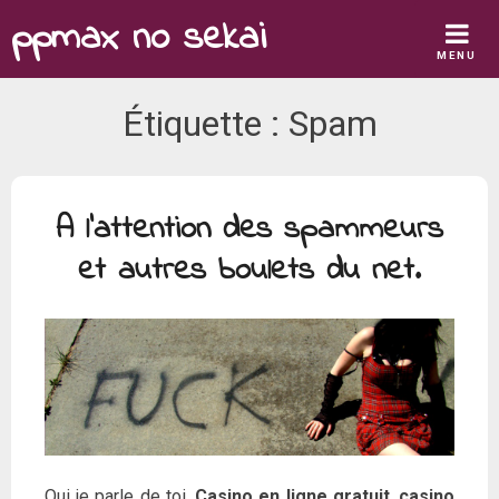
Skip
ppmax no sekai
to
MENU
content
Étiquette :
Spam
A l’attention des spammeurs
et autres boulets du net.
Oui je parle de toi,
Casino en ligne gratuit
,
casino