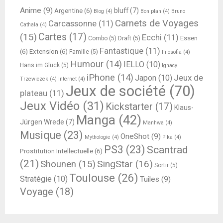
Anime
(9)
bluff
(7)
Argentine
(6)
Blog
(4)
Bon plan
(4)
Bruno
Carnets de Voyages
Carcassonne
(11)
Cathala
(4)
Cartes
(17)
(15)
Ecchi
(11)
Essen
Combo
(5)
Draft
(5)
Fantastique
(11)
(6)
Extension
(6)
Famille
(5)
Filosofia
(4)
Humour
(14)
IELLO
(10)
Hans im Glück
(5)
Ignacy
iPhone
(14)
Jeux de
Japon
(10)
Trzewiczek
(4)
Internet
(4)
Jeux de société
(70)
plateau
(11)
Jeux Vidéo
(31)
Kickstarter
(17)
Klaus-
Manga
(42)
Jürgen Wrede
(7)
Manhwa
(4)
Musique
(23)
OneShot
(9)
Mythologie
(4)
Pika
(4)
PS3
(23)
Scantrad
Prostitution Intellectuelle
(6)
(21)
SingStar
(16)
Shounen
(15)
Sortir
(5)
Toulouse
(26)
Stratégie
(10)
Tuiles
(9)
Voyage
(18)