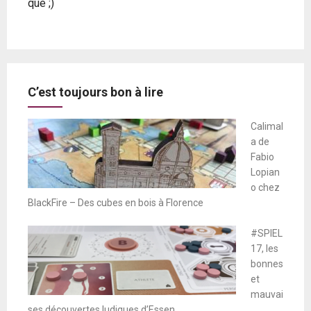
que ;)
C’est toujours bon à lire
Calimal
a de
Fabio
Lopian
o chez
BlackFire – Des cubes en bois à Florence
#SPIEL
17, les
bonnes
et
mauvai
ses découvertes ludiques d’Essen.