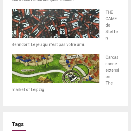
THE
GAME
de
Steffe
n
Benndorf: Le jeu qui n’est pas votre ami.
Carcas
sonne
extensi
on :
The
market of Leipzig
Tags