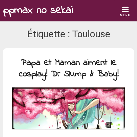
Skip
ppmax no sekai
to
MENU
content
Étiquette :
Toulouse
Papa et Maman aiment le
cosplay! Dr Slump & Baby!