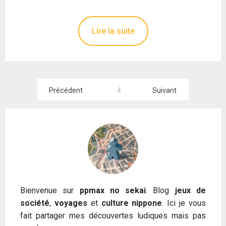
Lire la suite
Pagination
Précédent
4
Suivant
des
publications
Bienvenue sur
ppmax no sekai
. Blog
jeux de
société
,
voyages
et
culture nippone
. Ici je vous
fait partager mes découvertes ludiques mais pas