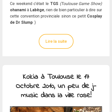
Ce weekend c’était le
TGS
(Toulouse Game Show)
ohanami
à
Labège
, rien de bien particulier à dire sur
cette convention provinciale sinon ce petit
Cosplay
de Dr Slump
:)
Lire la suite
Kokia à Toulouse le 17
Octobre 2010, un peu de j-
music dans la ville rose!