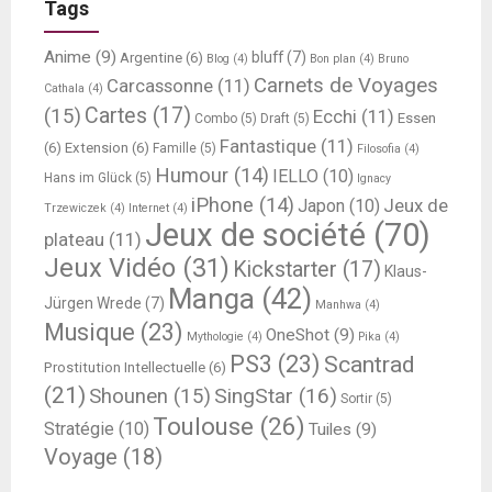
Tags
Anime
(9)
bluff
(7)
Argentine
(6)
Blog
(4)
Bon plan
(4)
Bruno
Carnets de Voyages
Carcassonne
(11)
Cathala
(4)
Cartes
(17)
(15)
Ecchi
(11)
Essen
Combo
(5)
Draft
(5)
Fantastique
(11)
(6)
Extension
(6)
Famille
(5)
Filosofia
(4)
Humour
(14)
IELLO
(10)
Hans im Glück
(5)
Ignacy
iPhone
(14)
Jeux de
Japon
(10)
Trzewiczek
(4)
Internet
(4)
Jeux de société
(70)
plateau
(11)
Jeux Vidéo
(31)
Kickstarter
(17)
Klaus-
Manga
(42)
Jürgen Wrede
(7)
Manhwa
(4)
Musique
(23)
OneShot
(9)
Mythologie
(4)
Pika
(4)
PS3
(23)
Scantrad
Prostitution Intellectuelle
(6)
(21)
SingStar
(16)
Shounen
(15)
Sortir
(5)
Toulouse
(26)
Stratégie
(10)
Tuiles
(9)
Voyage
(18)