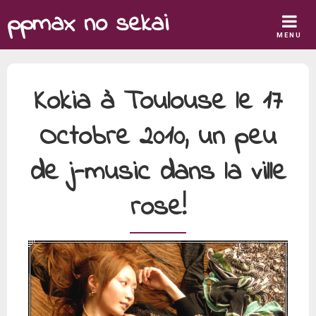
Skip
ppmax no sekai
to
MENU
content
Kokia à Toulouse le 17
Octobre 2010, un peu
de j-music dans la ville
rose!