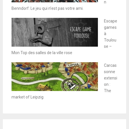
n
Benndorf: Le jeu qui n’est pas votre ami.
Escape
games
à
Toulou
se –
Mon Top des salles de la ville rose
Carcas
sonne
extensi
on :
The
market of Leipzig