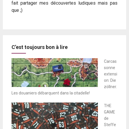
fait partager mes découvertes ludiques mais pas
que ;)
C’est toujours bon à lire
Carcas
sonne
extensi
on: Die
zöllner.
Les douaniers débarquent dans la citadelle!
THE
GAME
de
Steffe