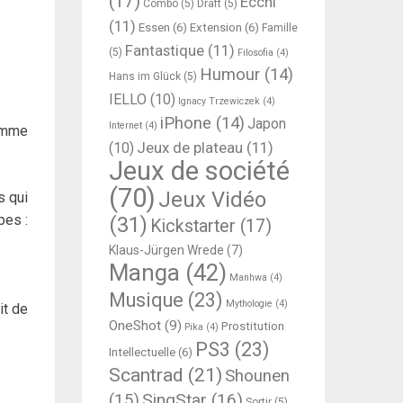
(17)
Ecchi
Combo
(5)
Draft
(5)
(11)
Essen
(6)
Extension
(6)
Famille
Fantastique
(11)
(5)
Filosofia
(4)
Humour
(14)
Hans im Glück
(5)
IELLO
(10)
Ignacy Trzewiczek
(4)
iPhone
(14)
Japon
Internet
(4)
omme
Jeux de plateau
(11)
(10)
Jeux de société
(70)
Jeux Vidéo
es qui
pes :
(31)
Kickstarter
(17)
Klaus-Jürgen Wrede
(7)
Manga
(42)
Manhwa
(4)
Musique
(23)
Mythologie
(4)
it de
OneShot
(9)
Prostitution
Pika
(4)
PS3
(23)
Intellectuelle
(6)
Scantrad
(21)
Shounen
SingStar
(16)
(15)
Sortir
(5)