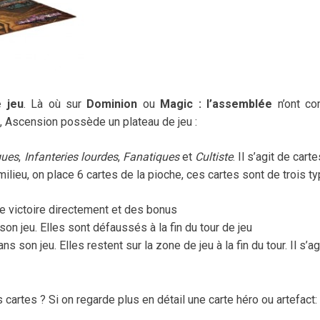
e jeu
. Là où sur
Dominion
ou
Magic : l’assemblée
n’ont c
, Ascension possède un plateau de jeu :
ques
,
Infanteries lourdes
,
Fanatiques
et
Cultiste
. Il s’agit de cart
ilieu, on place 6 cartes de la pioche, ces cartes sont de trois ty
e victoire directement et des bonus
son jeu. Elles sont défaussés à la fin du tour de jeu
s son jeu. Elles restent sur la zone de jeu à la fin du tour. Il s’ag
artes ? Si on regarde plus en détail une carte héro ou artefact: