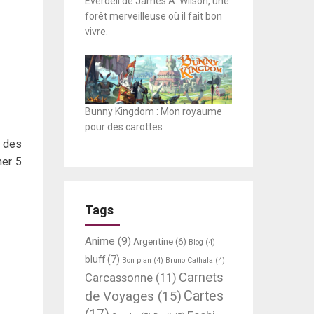
Everdell de James A. Wilson, une
forêt merveilleuse où il fait bon
vivre.
Bunny Kingdom : Mon royaume
pour des carottes
e des
her 5
Tags
Anime
(9)
Argentine
(6)
Blog
(4)
bluff
(7)
Bon plan
(4)
Bruno Cathala
(4)
Carnets
Carcassonne
(11)
Cartes
de Voyages
(15)