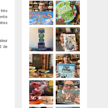
 très
entis
utres
aleur
 2 de