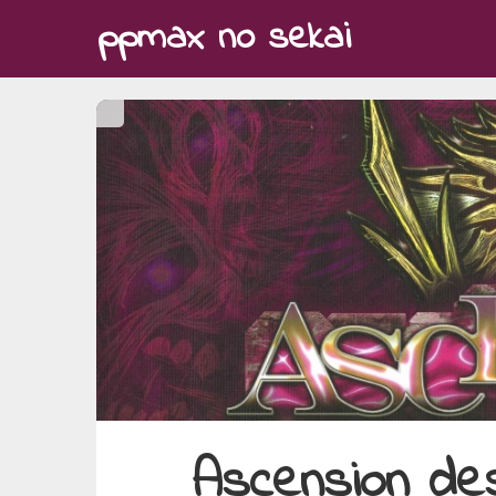
Skip
ppmax no sekai
to
content
Ascension de