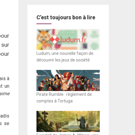
C’est toujours bon à lire
pour
 sur
pour
Ludum, une nouvelle façon de
découvrir les jeux de société
ais à
st un
’aime
Pirate Rumble : règlement de
comptes à Tortuga
adis
es se