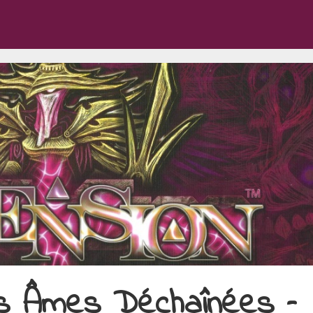
s Âmes Déchaînées –