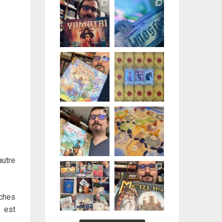
autre
nches
 est