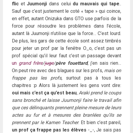
flic
et
Juumonji
dans celui
du mauvais qui tape
..
Sauf que c’est justement le coté « tape » qui coince,
en effet, autant Onizuka dans GTO use parfois de la
force pour résoudre les problèmes dans l’école,
autant là Juumonji n’utilise que la force… C’est lourd.
De plus, les gars de cette école sont assez timbrés
pour jeter un prof par la fenêtre O_o, c’est pas un
prof spécial qu’il leur faut c’est un passage devant
un
grand frère
/
juge
/
père fouettard
, j’en sais rien…
On peut rire avec des blagues sur les profs,
mais on
frappe pas les profs
, surtout pas à tous les
chapitres :p Alors là justement les gens vont dire:
oui mais c’est ça qu’est beau
,
Araki prend le coups
sans bronché et laisse Juumonji faire le travail afin
que ces délinquants prennent pleine mesure de leurs
actes au fur et à mesures des branlées qu’ils se
prennent par le Kamen Teacher
. Et bien c’est pareil,
un prof ça frappe pas les élèves
-_-, Je sais pas