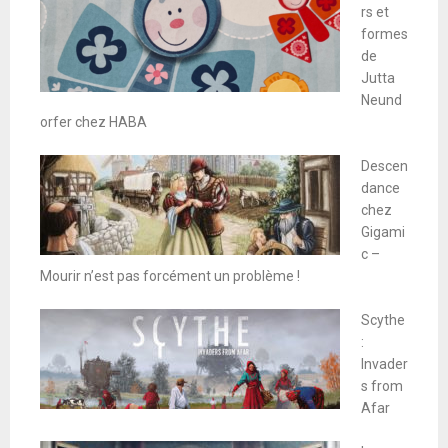
rs et
formes
de
Jutta
Neund
orfer chez HABA
Descen
dance
chez
Gigami
c –
Mourir n’est pas forcément un problème !
Scythe
:
Invader
s from
Afar