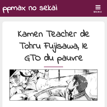
Skip
ppmax no sekai
to
MENU
content
Kamen Teacher de
Tohru Fujisawa, le
GTO du pauvre