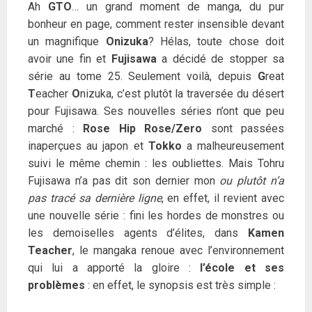
Ah
GTO
… un grand moment de manga, du pur
bonheur en page, comment rester insensible devant
un magnifique
Onizuka
? Hélas, toute chose doit
avoir une fin et
Fujisawa
a décidé de stopper sa
série au tome 25. Seulement voilà, depuis
G
reat
T
eacher
O
nizuka, c’est plutôt la traversée du désert
pour Fujisawa. Ses nouvelles séries n’ont que peu
marché :
Rose Hip Rose/Zero
sont passées
inaperçues au japon et
Tokko
a malheureusement
suivi le même chemin : les oubliettes. Mais Tohru
Fujisawa n’a pas dit son dernier mon
ou plutôt n’a
pas tracé sa dernière ligne
, en effet, il revient avec
une nouvelle série : fini les hordes de monstres ou
les demoiselles agents d’élites, dans
Kamen
Teacher
, le mangaka renoue avec l’environnement
qui lui a apporté la gloire :
l’école et ses
problèmes
: en effet, le synopsis est très simple :