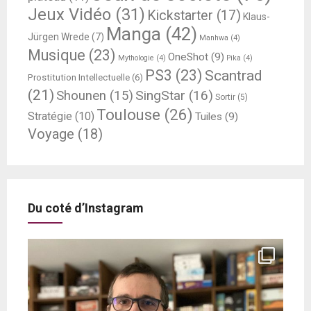
Jeux Vidéo
(31)
Kickstarter
(17)
Klaus-
Manga
(42)
Jürgen Wrede
(7)
Manhwa
(4)
Musique
(23)
OneShot
(9)
Mythologie
(4)
Pika
(4)
PS3
(23)
Scantrad
Prostitution Intellectuelle
(6)
(21)
SingStar
(16)
Shounen
(15)
Sortir
(5)
Toulouse
(26)
Stratégie
(10)
Tuiles
(9)
Voyage
(18)
Du coté d’Instagram