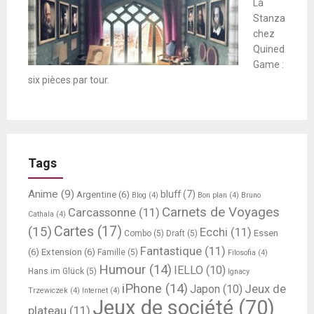
La
Stanza
chez
Quined
Game :
six pièces par tour.
Tags
Anime
(9)
bluff
(7)
Argentine
(6)
Blog
(4)
Bon plan
(4)
Bruno
Carnets de Voyages
Carcassonne
(11)
Cathala
(4)
Cartes
(17)
(15)
Ecchi
(11)
Essen
Combo
(5)
Draft
(5)
Fantastique
(11)
(6)
Extension
(6)
Famille
(5)
Filosofia
(4)
Humour
(14)
IELLO
(10)
Hans im Glück
(5)
Ignacy
iPhone
(14)
Jeux de
Japon
(10)
Trzewiczek
(4)
Internet
(4)
Jeux de société
(70)
plateau
(11)