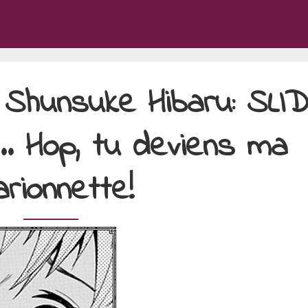
e Shunsuke Hibaru: SLI
 Hop, tu deviens ma
rionnette!