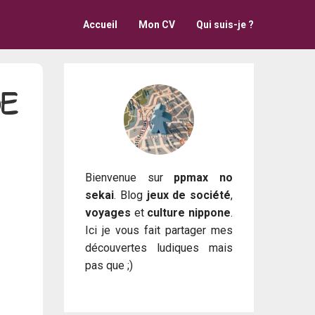
Accueil
Mon CV
Qui suis-je ?
DE
Bienvenue sur
ppmax no
sekai
. Blog
jeux de société
,
voyages
et
culture nippone
.
Ici je vous fait partager mes
découvertes ludiques mais
pas que ;)