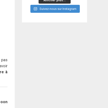
Afficher plus...
Suivez-nous sur Instagram
t pas
voir
ire à
-oon