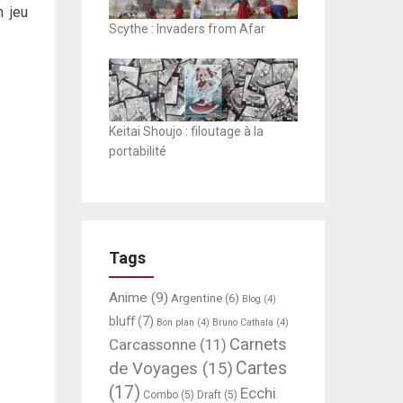
n jeu
Scythe : Invaders from Afar
Keitai Shoujo : filoutage à la
portabilité
Tags
Anime
(9)
Argentine
(6)
Blog
(4)
bluff
(7)
Bon plan
(4)
Bruno Cathala
(4)
Carnets
Carcassonne
(11)
Cartes
de Voyages
(15)
(17)
Ecchi
Combo
(5)
Draft
(5)