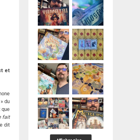
t et
phone
 » du
t que
 fait
e dit