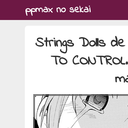
Skip
ppmax no sekai
to
content
Strings Dolls d
TO CONTROL…
ma