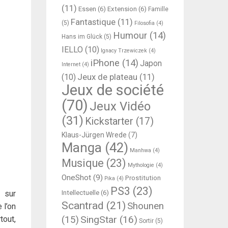
(11)
Essen
(6)
Extension
(6)
Famille
Fantastique
(11)
(5)
Filosofia
(4)
Humour
(14)
Hans im Glück
(5)
IELLO
(10)
Ignacy Trzewiczek
(4)
iPhone
(14)
Japon
Internet
(4)
Jeux de plateau
(11)
(10)
Jeux de société
(70)
Jeux Vidéo
(31)
Kickstarter
(17)
Klaus-Jürgen Wrede
(7)
Manga
(42)
Manhwa
(4)
Musique
(23)
Mythologie
(4)
OneShot
(9)
Prostitution
Pika
(4)
PS3
(23)
 sur
Intellectuelle
(6)
Scantrad
(21)
Shounen
 l’on
SingStar
(16)
tout,
(15)
Sortir
(5)