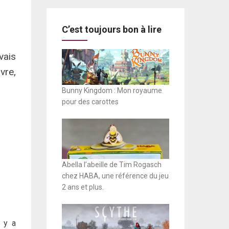
C’est toujours bon à lire
avais
vre,
Bunny Kingdom : Mon royaume
pour des carottes
Abella l’abeille de Tim Rogasch
chez HABA, une référence du jeu
2 ans et plus.
l y a