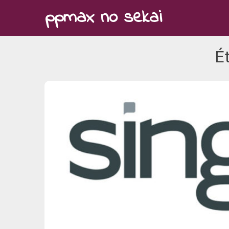
Skip
ppmax no sekai
to
content
Ét