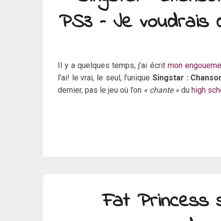
PS3 – Je voudrais
Il y a quelques temps, j’ai écrit
mon engouemen
l’ai! le vrai, le seul, l’unique
Singstar : Chanso
dernier, pas le jeu où l’on
« chante »
du
high sch
Fat Princess s