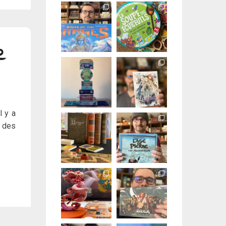
e
l y a
c des