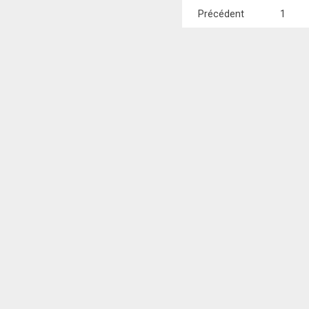
Pagination
Précédent
1
des
publications