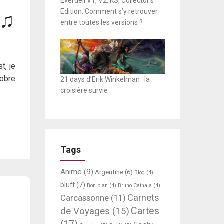
Everdell V1, V2, KS, Collector’s
Edition: Comment s’y retrouver
 ♫
entre toutes les versions ?
t, je
tobre
21 days d’Erik Winkelman : la
croisière survie
Tags
Anime
(9)
Argentine
(6)
Blog
(4)
bluff
(7)
Bon plan
(4)
Bruno Cathala
(4)
Carnets
Carcassonne
(11)
Cartes
de Voyages
(15)