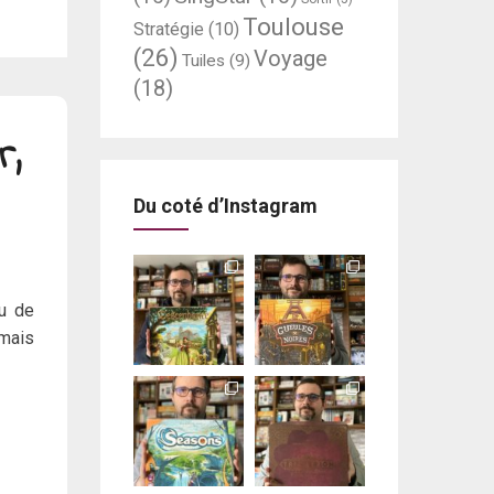
Toulouse
Stratégie
(10)
(26)
Voyage
Tuiles
(9)
(18)
r,
Du coté d’Instagram
eu de
 mais