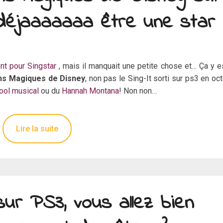
 déjaaaaaaa être une star
t pour Singstar
, mais il manquait une petite chose et… Ça y es
ns Magiques de Disney
, non pas le Sing-It sorti sur ps3 en oc
ool musical
ou du
Hannah Montana
! Non non…
Lire la suite
ur PS3, vous allez bien