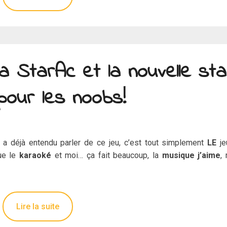
a StarAc et la nouvelle sta
pour les noobs!
 a déjà entendu parler de ce jeu, c’est tout simplement
LE
j
ue le
karaoké
et moi… ça fait beaucoup, la
musique j’aime
,
Lire la suite