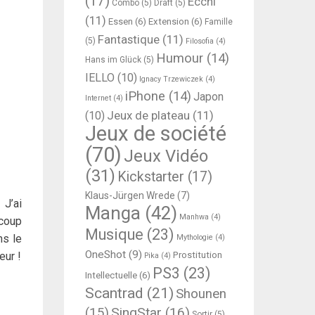
(17)
Ecchi
Combo
(5)
Draft
(5)
(11)
Essen
(6)
Extension
(6)
Famille
Fantastique
(11)
(5)
Filosofia
(4)
Humour
(14)
Hans im Glück
(5)
IELLO
(10)
Ignacy Trzewiczek
(4)
iPhone
(14)
Japon
Internet
(4)
Jeux de plateau
(11)
(10)
Jeux de société
(70)
Jeux Vidéo
(31)
Kickstarter
(17)
Klaus-Jürgen Wrede
(7)
 J’ai
Manga
(42)
Manhwa
(4)
ucoup
Musique
(23)
ns le
Mythologie
(4)
OneShot
(9)
Prostitution
eur !
Pika
(4)
PS3
(23)
Intellectuelle
(6)
Scantrad
(21)
Shounen
SingStar
(16)
(15)
Sortir
(5)