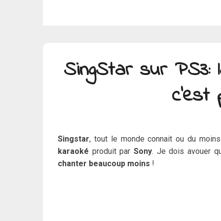
SingStar sur PS3: l
c’est 
Singstar
, tout le monde connait ou du moins
karaoké
produit par
Sony
. Je dois avouer q
chanter beaucoup moins
!