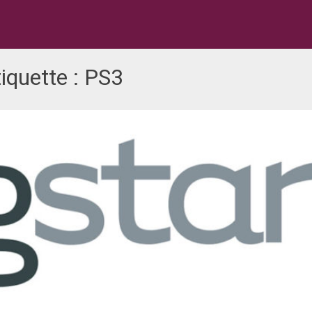
iquette :
PS3