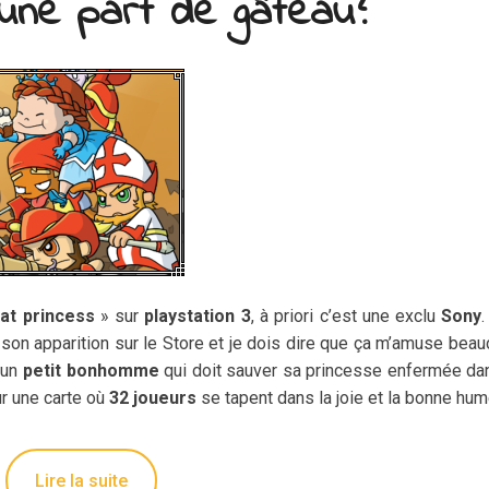
une part de gâteau?
at princess
» sur
playstation 3
, à priori c’est une exclu
Sony
.
son apparition sur le Store et je dois dire que ça m’amuse bea
e un
petit bonhomme
qui doit sauver sa princesse enfermée da
r une carte où
32 joueurs
se tapent dans la joie et la bonne hum
Lire la suite