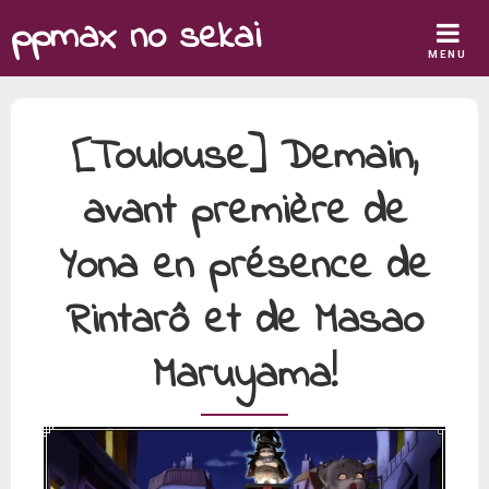
Skip
ppmax no sekai
to
MENU
content
[Toulouse] Demain,
avant première de
Yona en présence de
Rintarô et de Masao
Maruyama!