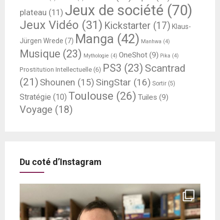
Jeux de société
(70)
plateau
(11)
Jeux Vidéo
(31)
Kickstarter
(17)
Klaus-
Manga
(42)
Jürgen Wrede
(7)
Manhwa
(4)
Musique
(23)
OneShot
(9)
Mythologie
(4)
Pika
(4)
PS3
(23)
Scantrad
Prostitution Intellectuelle
(6)
(21)
SingStar
(16)
Shounen
(15)
Sortir
(5)
Toulouse
(26)
Stratégie
(10)
Tuiles
(9)
Voyage
(18)
Du coté d’Instagram