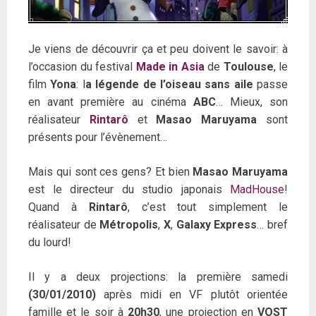
Je viens de découvrir ça et peu doivent le savoir: à
l’occasion du festival
Made in Asia
de
Toulouse
, le
film
Yona
: l
a légende de l’oiseau sans aile
passe
en avant première au cinéma
ABC
… Mieux, son
réalisateur
Rintarô
et
Masao Maruyama
sont
présents pour l’évènement…
Mais qui sont ces gens? Et bien
Masao Maruyama
est le directeur du studio japonais
MadHouse
!
Quand à
Rintarô
, c’est tout simplement le
réalisateur de
Métropolis
,
X
,
Galaxy Express
… bref
du lourd!
Il y a deux projections: la première samedi
(30/01/2010)
après midi en VF plutôt orientée
famille et le soir à
20h30
, une projection en
VOST