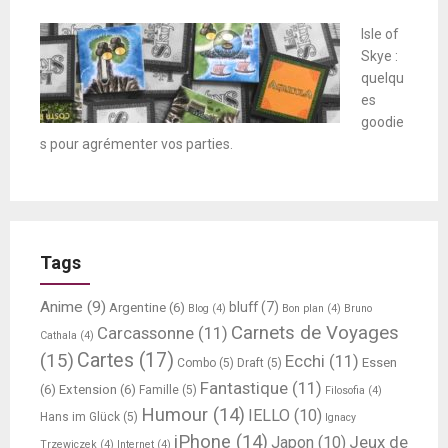
Isle of
Skye :
quelqu
es
goodie
s pour agrémenter vos parties.
Tags
Anime
(9)
bluff
(7)
Argentine
(6)
Blog
(4)
Bon plan
(4)
Bruno
Carnets de Voyages
Carcassonne
(11)
Cathala
(4)
Cartes
(17)
(15)
Ecchi
(11)
Essen
Combo
(5)
Draft
(5)
Fantastique
(11)
(6)
Extension
(6)
Famille
(5)
Filosofia
(4)
Humour
(14)
IELLO
(10)
Hans im Glück
(5)
Ignacy
iPhone
(14)
Jeux de
Japon
(10)
Trzewiczek
(4)
Internet
(4)