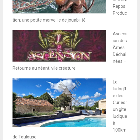
Repos
Produc
tion: une petite merveille de jouabilité!
Ascens
ion des
Âmes
Déchaî
nées –
Retourne au néant, vile créature!
Le
ludogît
e des
Curies :
un gîte
ludique
à
100km
de Toulouse