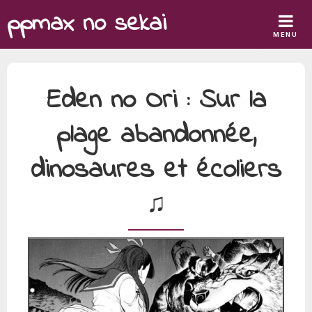
Skip
ppmax no sekai
to
MENU
content
Eden no Ori : Sur la
plage abandonnée,
dinosaures et écoliers
♫