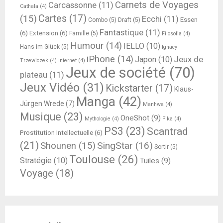
Carnets de Voyages
Carcassonne
(11)
Cathala
(4)
Cartes
(17)
(15)
Ecchi
(11)
Essen
Combo
(5)
Draft
(5)
Fantastique
(11)
(6)
Extension
(6)
Famille
(5)
Filosofia
(4)
Humour
(14)
IELLO
(10)
Hans im Glück
(5)
Ignacy
iPhone
(14)
Jeux de
Japon
(10)
Trzewiczek
(4)
Internet
(4)
Jeux de société
(70)
plateau
(11)
Jeux Vidéo
(31)
Kickstarter
(17)
Klaus-
Manga
(42)
Jürgen Wrede
(7)
Manhwa
(4)
Musique
(23)
OneShot
(9)
Mythologie
(4)
Pika
(4)
PS3
(23)
Scantrad
Prostitution Intellectuelle
(6)
(21)
SingStar
(16)
Shounen
(15)
Sortir
(5)
Toulouse
(26)
Stratégie
(10)
Tuiles
(9)
Voyage
(18)