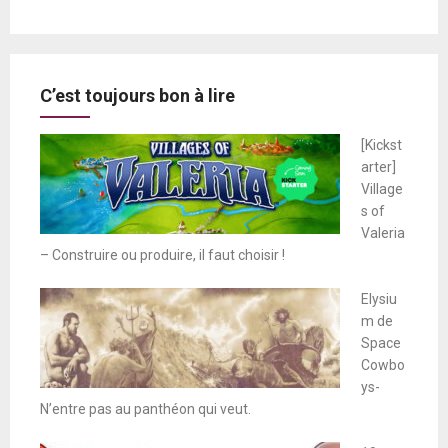
C’est toujours bon à lire
[Kickst
arter]
Village
s of
Valeria
– Construire ou produire, il faut choisir !
Elysiu
m de
Space
Cowbo
ys-
N’entre pas au panthéon qui veut.