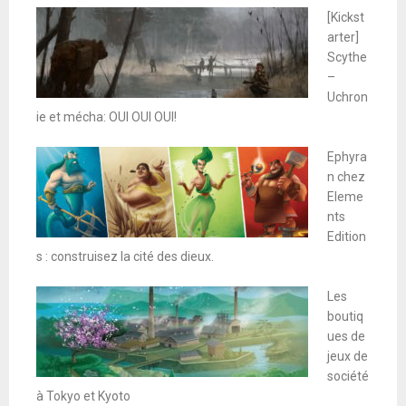
[Kickst
arter]
Scythe
–
Uchron
ie et mécha: OUI OUI OUI!
Ephyra
n chez
Eleme
nts
Edition
s : construisez la cité des dieux.
Les
boutiq
ues de
jeux de
société
à Tokyo et Kyoto