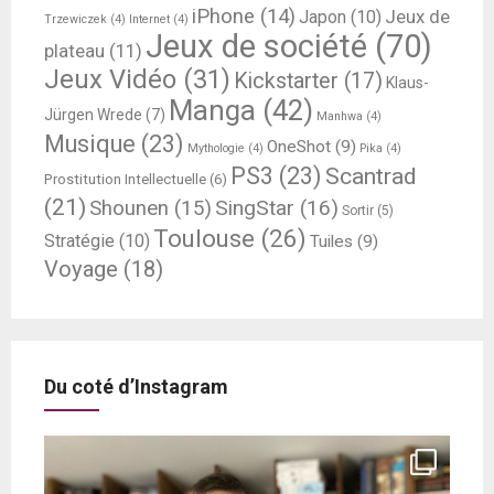
iPhone
(14)
Jeux de
Japon
(10)
Trzewiczek
(4)
Internet
(4)
Jeux de société
(70)
plateau
(11)
Jeux Vidéo
(31)
Kickstarter
(17)
Klaus-
Manga
(42)
Jürgen Wrede
(7)
Manhwa
(4)
Musique
(23)
OneShot
(9)
Mythologie
(4)
Pika
(4)
PS3
(23)
Scantrad
Prostitution Intellectuelle
(6)
(21)
SingStar
(16)
Shounen
(15)
Sortir
(5)
Toulouse
(26)
Stratégie
(10)
Tuiles
(9)
Voyage
(18)
Du coté d’Instagram