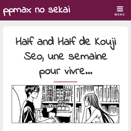
Skip
ppmax no sekai
to
MENU
content
Half and Half de Kouji
Seo, une semaine
pour vivre…