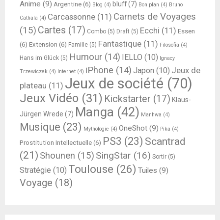
Anime
(9)
bluff
(7)
Argentine
(6)
Blog
(4)
Bon plan
(4)
Bruno
Carnets de Voyages
Carcassonne
(11)
Cathala
(4)
Cartes
(17)
(15)
Ecchi
(11)
Essen
Combo
(5)
Draft
(5)
Fantastique
(11)
(6)
Extension
(6)
Famille
(5)
Filosofia
(4)
Humour
(14)
IELLO
(10)
Hans im Glück
(5)
Ignacy
iPhone
(14)
Jeux de
Japon
(10)
Trzewiczek
(4)
Internet
(4)
Jeux de société
(70)
plateau
(11)
Jeux Vidéo
(31)
Kickstarter
(17)
Klaus-
Manga
(42)
Jürgen Wrede
(7)
Manhwa
(4)
Musique
(23)
OneShot
(9)
Mythologie
(4)
Pika
(4)
PS3
(23)
Scantrad
Prostitution Intellectuelle
(6)
(21)
SingStar
(16)
Shounen
(15)
Sortir
(5)
Toulouse
(26)
Stratégie
(10)
Tuiles
(9)
Voyage
(18)