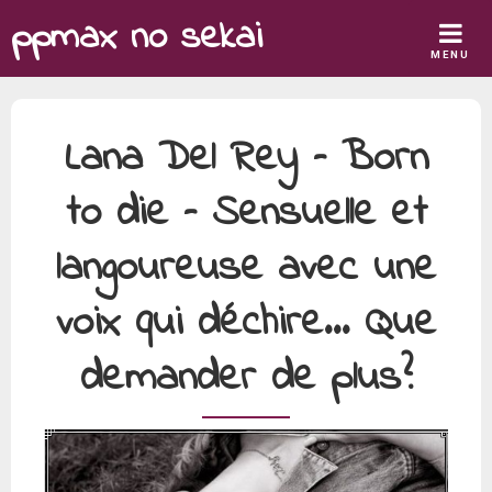
Skip
ppmax no sekai
to
MENU
content
Lana Del Rey – Born
to die – Sensuelle et
langoureuse avec une
voix qui déchire… Que
demander de plus?