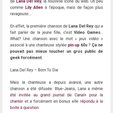
de
Lana Del Rey
, la nouvelle icone du web. Un peu
comme
Lily Allen
à l’époque, mais de façon plus
ravageuse…
En effet, la première chanson de
Lana Del Rey
qui a
fait parler de la jeune fille, c’est
Video Games
…
What? Une chanson avec le mot « jeux vidéo »
associé à une chanteuse stylée
pin-up
60s
?
Ça ne
pouvait pas mieux toucher un gros public de
geek forcément.
Lana Del Rey – Born To Die
Mais la chanteuse a depuis avancé, une autre
chanson a été difusée: Blue-Jeans, Lana a même
été invitée au grand journal de Canal+ pour la
chanter
et a forcément en bonus elle
répondu à la
boite à question
.