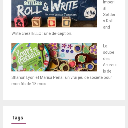
Imperi
al
Settler
s Roll
and
Write chez IELLO : une dé-ception.
La
soupe
des
écureui
ls de
Shanon Lyon et Marisa Peña : un vrai jeu de société pour
mon fils de 18 mois.
Tags