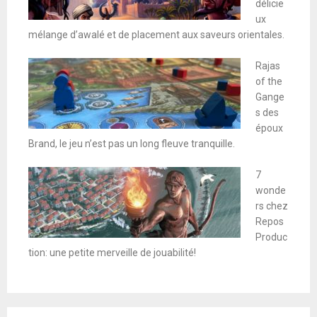
délicie
ux
mélange d’awalé et de placement aux saveurs orientales.
Rajas
of the
Gange
s des
époux
Brand, le jeu n’est pas un long fleuve tranquille.
7
wonde
rs chez
Repos
Produc
tion: une petite merveille de jouabilité!