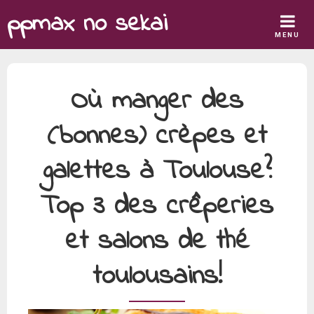
Skip
ppmax no sekai
to
MENU
content
Où manger des
(bonnes) crèpes et
galettes à Toulouse?
Top 3 des crêperies
et salons de thé
toulousains!