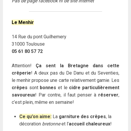
Pas de page facebook ni de site internet
Le Menhir
14 Rue du pont Guilhemery
31000 Toulouse
05 61 80 57 72
Attention!
Ça sent la Bretagne dans cette
crêperie
! A deux pas du De Danu et du Seventies,
le menhir propose une carte relativement garnie. Les
crêpes
sont
bonnes
et le
cidre particulièrement
savoureux
! Par contre, il faut penser à
réserver
,
c’est plein, même en semaine!
Ce qu’on aime:
La
garniture des crêpes
, la
décoration
bretonne
et l’
accueil chaleureux
!