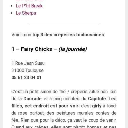
Le P’tit Break
Le Sherpa
Voici mon
top 3 des crêperies toulousaines
:
1 – Fairy Chicks –
(la journée)
1 Rue Jean Suau
31000 Toulouse
05 61 23 04 01
C’est un petit salon de thé / créperie situé non loin
de la
Daurade
et à cinq minutes du
Capitole
.
Les
filles, cet endroit est pour voir:
c’est
girly
à fond,
du rose partout, des peintures murales contes de
fée. Rien que pour la déco, ça vaut le coup de venir.
Quand aux crèpes, elles sont plutôt bonnes et pas