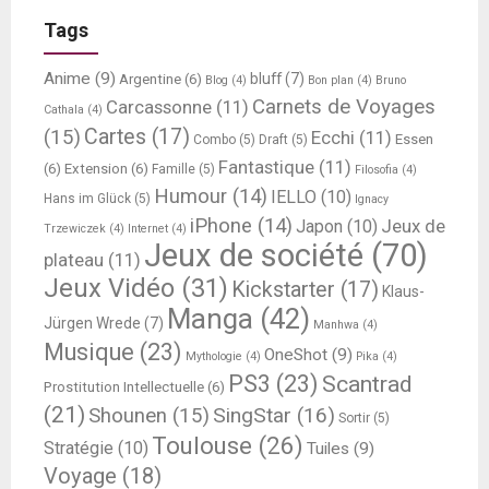
Tags
Anime
(9)
bluff
(7)
Argentine
(6)
Blog
(4)
Bon plan
(4)
Bruno
Carnets de Voyages
Carcassonne
(11)
Cathala
(4)
Cartes
(17)
(15)
Ecchi
(11)
Essen
Combo
(5)
Draft
(5)
Fantastique
(11)
(6)
Extension
(6)
Famille
(5)
Filosofia
(4)
Humour
(14)
IELLO
(10)
Hans im Glück
(5)
Ignacy
iPhone
(14)
Jeux de
Japon
(10)
Trzewiczek
(4)
Internet
(4)
Jeux de société
(70)
plateau
(11)
Jeux Vidéo
(31)
Kickstarter
(17)
Klaus-
Manga
(42)
Jürgen Wrede
(7)
Manhwa
(4)
Musique
(23)
OneShot
(9)
Mythologie
(4)
Pika
(4)
PS3
(23)
Scantrad
Prostitution Intellectuelle
(6)
(21)
SingStar
(16)
Shounen
(15)
Sortir
(5)
Toulouse
(26)
Stratégie
(10)
Tuiles
(9)
Voyage
(18)