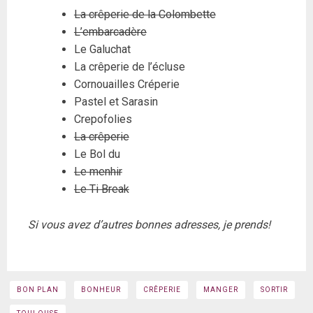
La crêperie de la Colombette
L’embarcadère
Le Galuchat
La crêperie de l’écluse
Cornouailles Créperie
Pastel et Sarasin
Crepofolies
La crêperie
Le Bol du
Le menhir
Le Ti Break
Si vous avez d’autres bonnes adresses, je prends!
BON PLAN
BONHEUR
CRÊPERIE
MANGER
SORTIR