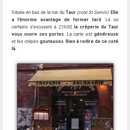
Située en bas de la rue du
Taur
(coté St Sernin)
.
Elle
a l’énorme avantage de fermer tard
. Là où
certains s’excusent à
21h30
,
la crêperie du Taur
vous ouvre ses portes
. La carte est
généreuse
et les crêpes
gouteuses
.
Rien à redire de ce coté
là.