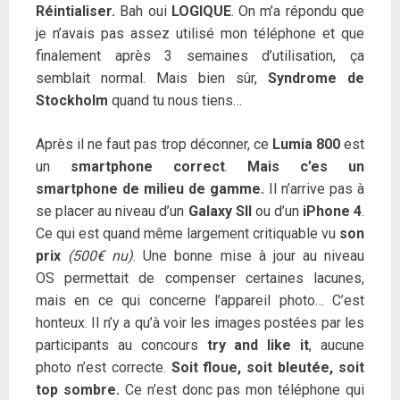
Réintialiser.
Bah oui
LOGIQUE
. On m’a répondu que
je n’avais pas assez utilisé mon téléphone et que
finalement après 3 semaines d’utilisation, ça
semblait normal. Mais bien sûr,
Syndrome de
Stockholm
quand tu nous tiens…
Après il ne faut pas trop déconner, ce
Lumia 800
est
un
smartphone correct
.
Mais c’es un
smartphone de milieu de gamme.
Il n’arrive pas à
se placer au niveau d’un
Galaxy SII
ou d’un
iPhone 4
.
Ce qui est quand même largement critiquable vu
son
prix
(500€ nu)
. Une bonne mise à jour au niveau
OS permettait de compenser certaines lacunes,
mais en ce qui concerne l’appareil photo… C’est
honteux. Il n’y a qu’à voir les images postées par les
participants au concours
try and like it
, aucune
photo n’est correcte.
Soit floue, soit bleutée, soit
top sombre.
Ce n’est donc pas mon téléphone qui