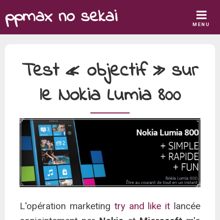
Skip
ppmax no sekai
to
MENU
content
Test « objectif » sur
le Nokia Lumia 800
L'opération marketing
try and like it
lancée