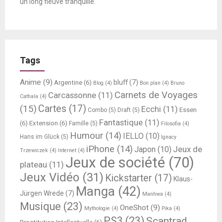
un long fleuve tranquille.
Tags
Anime
(9)
bluff
(7)
Argentine
(6)
Blog
(4)
Bon plan
(4)
Bruno
Carnets de Voyages
Carcassonne
(11)
Cathala
(4)
Cartes
(17)
(15)
Ecchi
(11)
Essen
Combo
(5)
Draft
(5)
Fantastique
(11)
(6)
Extension
(6)
Famille
(5)
Filosofia
(4)
Humour
(14)
IELLO
(10)
Hans im Glück
(5)
Ignacy
iPhone
(14)
Jeux de
Japon
(10)
Trzewiczek
(4)
Internet
(4)
Jeux de société
(70)
plateau
(11)
Jeux Vidéo
(31)
Kickstarter
(17)
Klaus-
Manga
(42)
Jürgen Wrede
(7)
Manhwa
(4)
Musique
(23)
OneShot
(9)
Mythologie
(4)
Pika
(4)
PS3
(23)
Scantrad