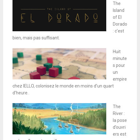
The
Island
of El
Dorado
: c’est
bien, mais pas suffisant.
Huit
minute
s pour
un
empire
chez IELLO, colonisez le monde en moins d’un quart
d’heure.
The
River :
la pose
d’ouvri
ers est