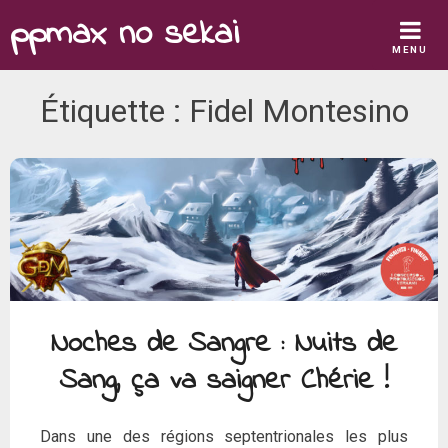
Skip
ppmax no sekai
to
MENU
content
Étiquette :
Fidel Montesino
Noches de Sangre : Nuits de
Sang, ça va saigner Chérie !
Dans une des régions septentrionales les plus