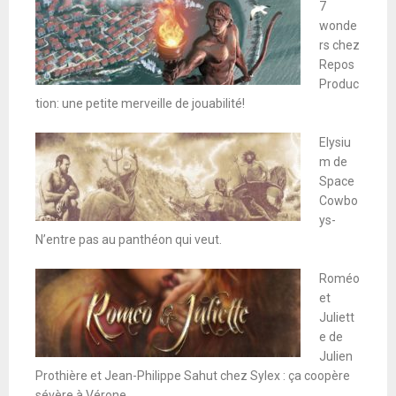
7
wonde
rs chez
Repos
Produc
tion: une petite merveille de jouabilité!
Elysiu
m de
Space
Cowbo
ys-
N’entre pas au panthéon qui veut.
Roméo
et
Juliett
e de
Julien
Prothière et Jean-Philippe Sahut chez Sylex : ça coopère
sévère à Vérone