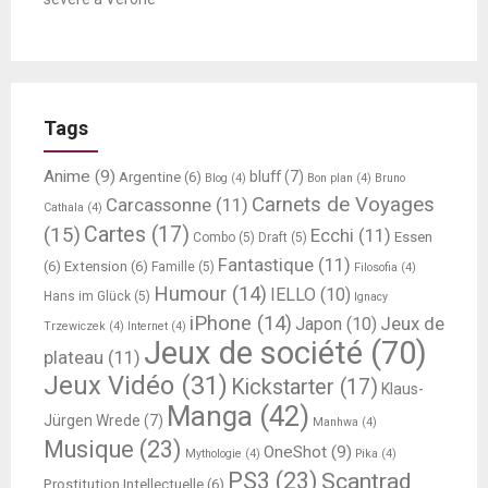
Tags
Anime
(9)
bluff
(7)
Argentine
(6)
Blog
(4)
Bon plan
(4)
Bruno
Carnets de Voyages
Carcassonne
(11)
Cathala
(4)
Cartes
(17)
(15)
Ecchi
(11)
Essen
Combo
(5)
Draft
(5)
Fantastique
(11)
(6)
Extension
(6)
Famille
(5)
Filosofia
(4)
Humour
(14)
IELLO
(10)
Hans im Glück
(5)
Ignacy
iPhone
(14)
Jeux de
Japon
(10)
Trzewiczek
(4)
Internet
(4)
Jeux de société
(70)
plateau
(11)
Jeux Vidéo
(31)
Kickstarter
(17)
Klaus-
Manga
(42)
Jürgen Wrede
(7)
Manhwa
(4)
Musique
(23)
OneShot
(9)
Mythologie
(4)
Pika
(4)
PS3
(23)
Scantrad
Prostitution Intellectuelle
(6)