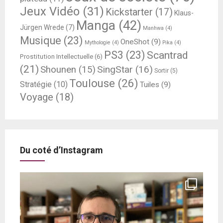
Jeux Vidéo
(31)
Kickstarter
(17)
Klaus-
Manga
(42)
Jürgen Wrede
(7)
Manhwa
(4)
Musique
(23)
OneShot
(9)
Mythologie
(4)
Pika
(4)
PS3
(23)
Scantrad
Prostitution Intellectuelle
(6)
(21)
SingStar
(16)
Shounen
(15)
Sortir
(5)
Toulouse
(26)
Stratégie
(10)
Tuiles
(9)
Voyage
(18)
Du coté d’Instagram