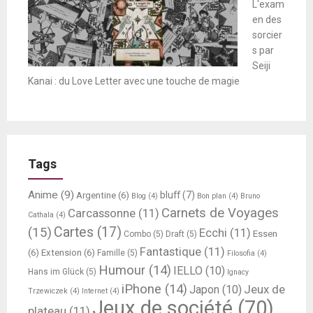
L'exam
en des
sorcier
s par
Seiji
Kanai : du Love Letter avec une touche de magie
Tags
Anime
(9)
bluff
(7)
Argentine
(6)
Blog
(4)
Bon plan
(4)
Bruno
Carnets de Voyages
Carcassonne
(11)
Cathala
(4)
Cartes
(17)
(15)
Ecchi
(11)
Essen
Combo
(5)
Draft
(5)
Fantastique
(11)
(6)
Extension
(6)
Famille
(5)
Filosofia
(4)
Humour
(14)
IELLO
(10)
Hans im Glück
(5)
Ignacy
iPhone
(14)
Jeux de
Japon
(10)
Trzewiczek
(4)
Internet
(4)
Jeux de société
(70)
plateau
(11)