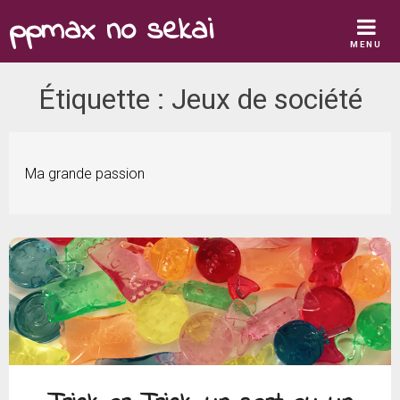
Skip
ppmax no sekai
to
MENU
content
Étiquette :
Jeux de société
Ma grande passion