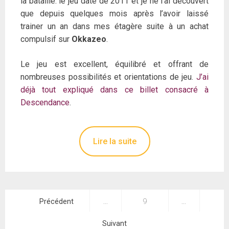
la bataille: le jeu date de 2011 et je ne l’ai découvert
que depuis quelques mois après l’avoir laissé
trainer un an dans mes étagère suite à un achat
compulsif sur
Okkazeo
.
Le jeu est excellent, équilibré et offrant de
nombreuses possibilités et orientations de jeu.
J’ai
déjà tout expliqué dans ce billet consacré à
Descendance
.
Lire la suite
Pagination
Précédent
…
9
…
des
Suivant