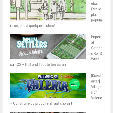
eba.
Etre le
plus
populai
re se joue à quelques cubes!
Imperi
al
Settler
s Roll &
Write
sur iOS – Roll and Tapote ton écran !
[Kickst
arter]
Village
s of
Valeria
– Construire ou produire, il faut choisir !