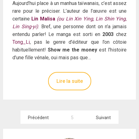
Aujourd’hui place à un manhua taïwanais, c’est assez
rare pour le préciser. L’auteur de l’œuvre est une
certaine
Lin Malisa
(ou Lin Xin Ying, Lin Shin Ying,
Lin Sing-yi)
. Bref, une personne dont on n’a jamais
entendu parler! Le manga est sorti en
2003
chez
Tong_Li
, pas le genre d’éditeur que l’on côtoie
habituellement!
Show me the money
est l’histoire
d’une fille vénale, oui mais pas que…
Lire la suite
Pagination
Précédent
5
Suivant
des
publications