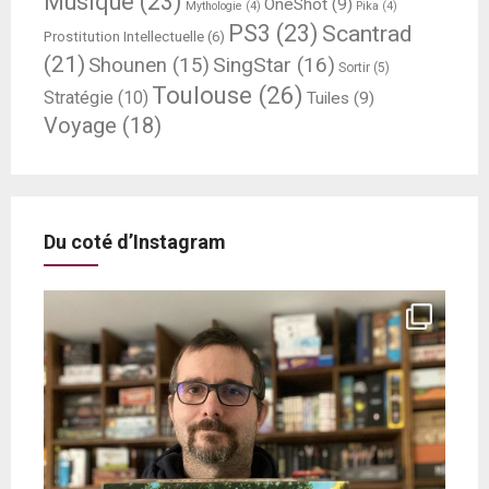
Musique
(23)
OneShot
(9)
Mythologie
(4)
Pika
(4)
PS3
(23)
Scantrad
Prostitution Intellectuelle
(6)
(21)
SingStar
(16)
Shounen
(15)
Sortir
(5)
Toulouse
(26)
Stratégie
(10)
Tuiles
(9)
Voyage
(18)
Du coté d’Instagram