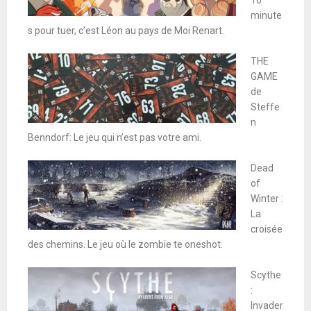
10
minute
s pour tuer, c’est Léon au pays de Moi Renart.
THE
GAME
de
Steffe
n
Benndorf: Le jeu qui n’est pas votre ami.
Dead
of
Winter :
La
croisée
des chemins. Le jeu où le zombie te oneshot.
Scythe
:
Invader