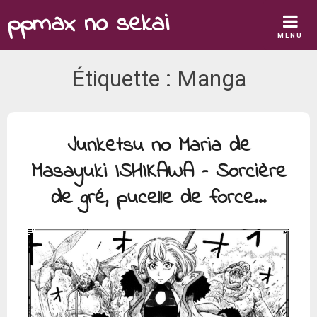
Skip
ppmax no sekai
to
MENU
content
Étiquette :
Manga
Junketsu no Maria de
Masayuki ISHIKAWA – Sorcière
de gré, pucelle de force…