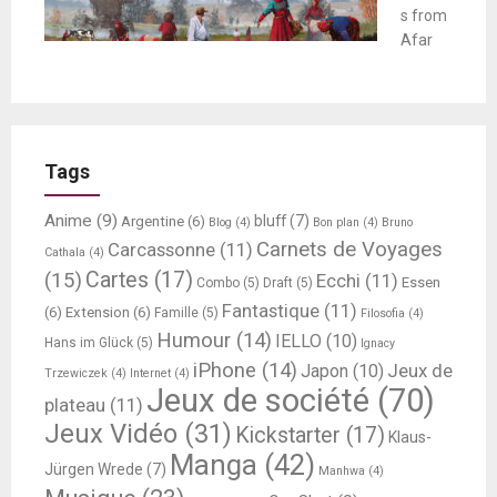
s from
Afar
Tags
Anime
(9)
bluff
(7)
Argentine
(6)
Blog
(4)
Bon plan
(4)
Bruno
Carnets de Voyages
Carcassonne
(11)
Cathala
(4)
Cartes
(17)
(15)
Ecchi
(11)
Essen
Combo
(5)
Draft
(5)
Fantastique
(11)
(6)
Extension
(6)
Famille
(5)
Filosofia
(4)
Humour
(14)
IELLO
(10)
Hans im Glück
(5)
Ignacy
iPhone
(14)
Jeux de
Japon
(10)
Trzewiczek
(4)
Internet
(4)
Jeux de société
(70)
plateau
(11)
Jeux Vidéo
(31)
Kickstarter
(17)
Klaus-
Manga
(42)
Jürgen Wrede
(7)
Manhwa
(4)